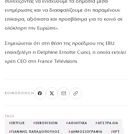
συνεχίζοντας να ενισχύουμε τα δημόσια μέσα
ενημέρωσης και να διασφαλίζουμε ότι παραμένουν
επίκαιρα, αξιόπιστα και προσβάσιμα για το κοινό σε
ολόκληρη την Ευρώπη».
Σημειώνεται ότι στη θέση της προέδρου της EBU
επανεξελέγη η Delphine Ernotte Cunci, η οποία εκτελεί
χρέη CEO στη France Télévisions.
ΚΟΙΝΟΠΟΊΗΣΗ
TAGS
#
ERTFLIX
#
EUROVISION
#
ΑΘΛΗΤΙΚΑ
#
ΑΥΣΤΡΑΛΙΑ
#
ΓΙΑΝΝΗΣ ΠΑΠΑΔΟΠΟΥΛΟΣ
#
ΔΗΜΟΣΙΟΓΡΑΦΙΑ
#
ΕΡΤ