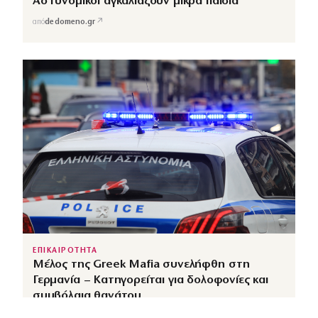
Αστυνομικοί αγκαλιάζουν μικρά παιδιά
↗
από
dedomeno.gr
ΕΠΙΚΑΙΡΟΤΗΤΑ
Μέλος της Greek Mafia συνελήφθη στη
Γερμανία – Κατηγορείται για δολοφονίες και
συμβόλαια θανάτου
↗
από
dimocracy.gr