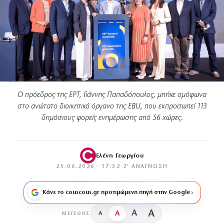
Ο πρόεδρος της ΕΡΤ, Γιάννης Παπαδόπουλος, μπήκε ομόφωνα
στο ανώτατο διοικητικό όργανο της EBU, που εκπροσωπεί 113
δημόσιους φορείς ενημέρωσης από 56 χώρες.
Ελένη Γεωργίου
25.06.2026 · 17:52
·
2′ ΑΝΆΓΝΩΣΗ
Κάνε το couscous.gr προτιμώμενη πηγή στην Google
A
A
A
A
ΜΈΓΕΘΟΣ