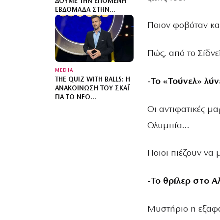
ΔΟΎΜΕ ΤΗΝ ΕΠΌΜΕΝΗ
ΕΒΔΟΜΆΔΑ ΣΤΗΝ
ΑΣΤΥΝΟΜΙΚΉ ΣΕΙΡΆ
Ποιον φοβόταν και
ΜΥΣΤΗΡΊΟΥ
Πώς, από το Σίδνε
MEDIA
THE QUIZ WITH BALLS: Η
-Το «Τούνελ» λύν
ΑΝΑΚΟΊΝΩΣΗ ΤΟΥ ΣΚΑΪ
ΓΙΑ ΤΟ ΝΈΟ
ΤΗΛΕΠΑΙΧΝΊΔΙ ΜΕ ΤΟΝ
Οι αντιφατικές μα
ΓΙΆΝΝΗ ΤΣΙΜΙΤΣΈΛΗ
Ολυμπία…
Ποιοι πιέζουν να μ
-Το θρίλερ στο Α
Μυστήριο η εξαφά