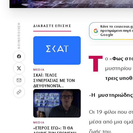
ΚΟΙΝΟΠΟΊΗΣΗ
ΔΙΑΒΆΣΤΕ ΕΠΊΣΗΣ
Κάνε το couscous.g
προτιμώμενη πηγή 
Google
Τ
ο «
Φως στο
μυστηρίου
MEDIA
ΣΚΑΪ: ΤΈΛΟΣ
τρεις υποθ
ΣΥΝΕΡΓΑΣΊΑΣ ΜΕ ΤΟΝ
ΔΙΕΥΘΎΝΟΝΤΑ
ΣΎΜΒΟΥΛΟ ΓΡΗΓΌΡΗ
-Η μυστηριώδης 
ΔΗΜΗΤΡΙΆΔΗ
Οι 19 φίλοι που 
μέσα από μια ομά
MEDIA
«ΈΤΕΡΟΣ ΕΓΏ»: ΤΙ ΘΑ
ζωής του.