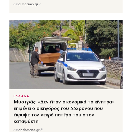
↗
από
dimocracy.gr
ΕΛΛΑΔΑ
Μυστράς: «Δεν ήταν οικονομικά τα κίνητρα»
επιμένει ο δικηγόρος του 55χρονου που
έκρυψε τον νεκρό πατέρα του στον
καταψύκτη
↗
από
dedomeno.gr