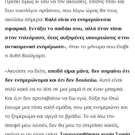
Πρέπει όμως κι εσύ να την ακούσεις. Επίσης ήταν και
δυο οικολόγοι πράσινοι, που λόγω ώρας θα τους
ακούσω σήμερα.
Καλό είναι να ενημερώνεσαι
σφαιρικά. Εντάξει το παιδάκι σου, αλλά όταν είσαι
στην τηλεόραση, έχεις αυξημένες υποχρεώσεις στην
αντικειμενική ενημέρωση
», ήταν το μήνυμα που έλαβε
η Ανθή Βούλγαρη.
«Ακούστε να δείτε,
επειδή είμαι μάνα, δεν σημαίνει ότι
δεν ενημερώνομαι και ότι δεν δουλεύω.
Αυτό είναι
πολύ κακό να το λέτε σε μια μαμά ή σε έναν μπαμπά.
Και ό,τι δεν προλαβαίνω να δω εγώ, δόξα τω Θεώ
έχουμε μια τόσο καλή ομάδα, που μας ενημερώνει και
το ξημέρωμα και αργά το βράδυ. Το να λέω την
άποψή μου λοιπόν, δεν θα μου το στερήσει κανείς,
ακόμα κι αν είμαι μάνα.
Συνεννοηθήκαμε κυρία Σοφία