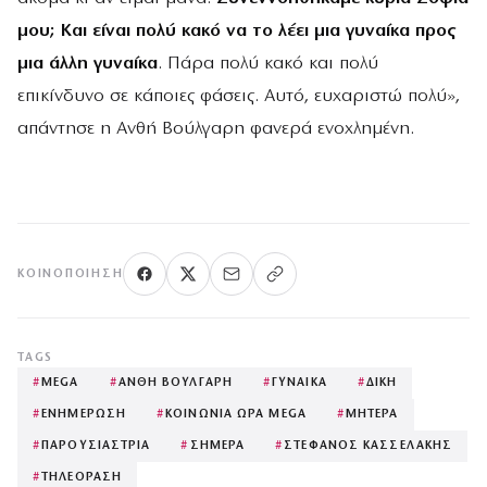
μου; Και είναι πολύ κακό να το λέει μια γυναίκα προς
μια άλλη γυναίκα
. Πάρα πολύ κακό και πολύ
επικίνδυνο σε κάποιες φάσεις. Αυτό, ευχαριστώ πολύ»,
απάντησε η Ανθή Βούλγαρη φανερά ενοχλημένη.
ΚΟΙΝΟΠΟΊΗΣΗ
TAGS
#
MEGA
#
ΑΝΘΗ ΒΟΥΛΓΑΡΗ
#
ΓΥΝΑΙΚΑ
#
ΔΙΚΗ
#
ΕΝΗΜΕΡΩΣΗ
#
ΚΟΙΝΩΝΙΑ ΩΡΑ MEGA
#
ΜΗΤΕΡΑ
#
ΠΑΡΟΥΣΙΑΣΤΡΙΑ
#
ΣΗΜΕΡΑ
#
ΣΤΕΦΑΝΟΣ ΚΑΣΣΕΛΑΚΗΣ
#
ΤΗΛΕΟΡΑΣΗ