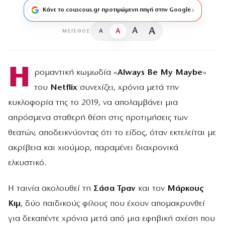
Κάνε το couscous.gr προτιμώμενη πηγή στην Google
A
A
A
A
ΜΈΓΕΘΟΣ
Η
ρομαντική κωμωδία «
Always Be My Maybe
»
του
Netflix
συνεχίζει, χρόνια μετά την
κυκλοφορία της το 2019, να απολαμβάνει μια
απρόσμενα σταθερή θέση στις προτιμήσεις των
θεατών, αποδεικνύοντας ότι το είδος, όταν εκτελείται με
ακρίβεια και χιούμορ, παραμένει διαχρονικά
ελκυστικό.
Η ταινία ακολουθεί τη
Σάσα Τραν
και τον
Μάρκους
Κιμ
, δύο παιδικούς φίλους που έχουν απομακρυνθεί
για δεκαπέντε χρόνια μετά από μια εφηβική σχέση που