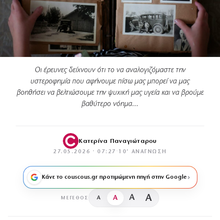
Οι έρευνες δείχνουν ότι το να αναλογιζόμαστε την
υστεροφημία που αφήνουμε πίσω μας μπορεί να μας
βοηθήσει να βελτιώσουμε την ψυχική μας υγεία και να βρούμε
βαθύτερο νόημα…
Κατερίνα Παναγιώταρου
27.05.2026 · 07:27
·
10′ ΑΝΆΓΝΩΣΗ
Κάνε το couscous.gr προτιμώμενη πηγή στην Google
A
A
A
A
ΜΈΓΕΘΟΣ