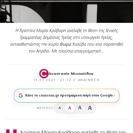
Η Χριστίνα Μαρία Κράβαρη ανέλαβε τη θέση της Γενικής
Γραμματέως Δημόσιας Υγείας στο υπουργείο Υγείας,
αντικαθιστώντας την κυρία Φωφώ Καλύβα που είχε παραιτηθεί
τον Απρίλιο. Με πλούσια επαγγελματική…
Αναστασία Μιχαηλίδου
15.07.2025 · 21:32
·
2′ ΑΝΆΓΝΩΣΗ
Κάνε το couscous.gr προτιμώμενη πηγή στην Google
A
A
A
A
ΜΈΓΕΘΟΣ
Χριστίνα Μαρία Κράβαρη ανέλαβε τη θέση της