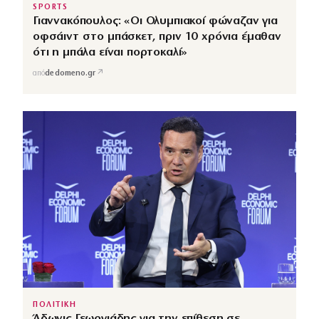
SPORTS
Γιαννακόπουλος: «Οι Ολυμπιακοί φώναζαν για
οφσάιντ στο μπάσκετ, πριν 10 χρόνια έμαθαν
ότι η μπάλα είναι πορτοκαλί»
↗
από
dedomeno.gr
ΠΟΛΙΤΙΚΗ
Άδωνις Γεωργιάδης για την επίθεση σε