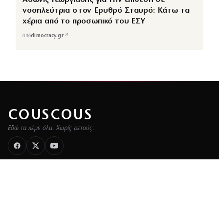
νοσηλεύτρια στον Ερυθρό Σταυρό: Κάτω τα
χέρια από το προσωπικό του ΕΣΥ
↗
από
dimocracy.gr
COUSCOUS
Εδώ τα λέμε όλα. Χωρίς ρετούς.
ΚΑΤΗΓΟΡΙΕΣ
ΡΟΗ ΕΙΔΗΣΕΩΝ
CELEBRITIES
GOSSIP
MEDIA