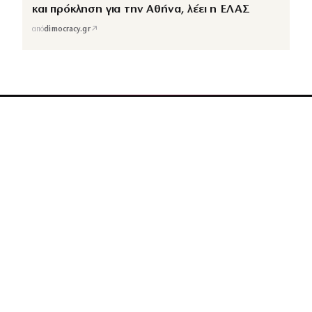
και πρόκληση για την Αθήνα, λέει η ΕΛΑΣ
↗
από
dimocracy.gr
COUSCOUS
Εδώ τα λέμε όλα. Χωρίς ρετούς.
ΚΑΤΗΓΟΡΙΕΣ
ΡΟΗ ΕΙΔΗΣΕΩΝ
CELEBRITIES
GOSSIP
MEDIA
BEAUTY
FASHION