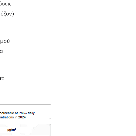
ώσεις
 όζον)
σμού
να
το