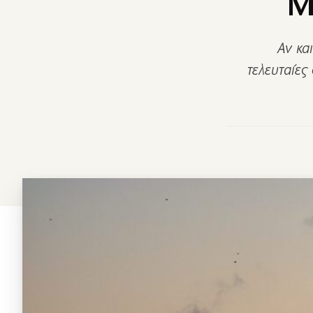
Μ
Αν κα
τελευταίες