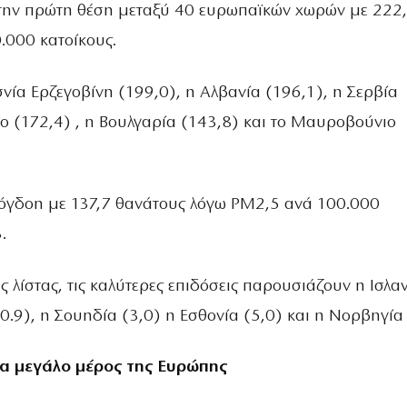
την πρώτη θέση μεταξύ 40 ευρωπαϊκών χωρών με 222
.000 κατοίκους.
νία Ερζεγοβίνη (199,0), η Αλβανία (196,1), η Σερβία
βο (172,4) , η Βουλγαρία (143,8) και το Μαυροβούνιο
 όγδοη με 137,7 θανάτους λόγω PM2,5 ανά 100.000
.
ς λίστας, τις καλύτερες επιδόσεις παρουσιάζουν η Ισλα
(0.9), η Σουηδία (3,0) η Εσθονία (5,0) και η Νορβηγία 
α μεγάλο μέρος της Ευρώπης