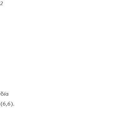
,2
νδία
(6,6).