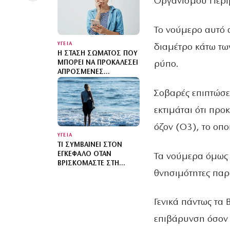
Οργανισμού Περιβ
To νούμερο αυτό 
ΥΓΕΙΑ
διαμέτρο κάτω των
Η ΣΤΆΣΗ ΣΏΜΑΤΟΣ ΠΟΥ
ρύπο.
ΜΠΟΡΕΊ ΝΑ ΠΡΟΚΑΛΈΣΕΙ
ΑΠΡΌΣΜΕΝΕΣ
ΣΥΝΈΠΕΙΕΣ
Σοβαρές επιπτώσει
εκτιμάται ότι προ
όζον (O3), το οπο
ΥΓΕΙΑ
ΤΙ ΣΥΜΒΑΊΝΕΙ ΣΤΟΝ
ΕΓΚΈΦΑΛΟ ΌΤΑΝ
Τα νούμερα όμως 
ΒΡΙΣΚΌΜΑΣΤΕ ΣΤΗ
θνησιμότητες παρ
ΘΆΛΑΣΣΑ
Γενικά πάντως τα 
επιβάρυνση όσον 