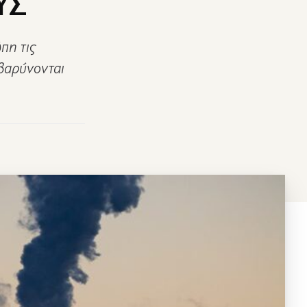
ΥΣ
πη τις
ιβαρύνονται