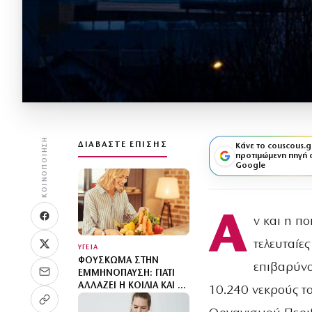
ΚΟΙΝΟΠΟΊΗΣΗ
ΔΙΑΒΆΣΤΕ ΕΠΊΣΗΣ
Κάνε το couscous.g
προτιμώμενη πηγή 
Google
Α
ν και η πο
τελευταίες
ΥΓΕΙΑ
ΦΟΎΣΚΩΜΑ ΣΤΗΝ
επιβαρύνο
ΕΜΜΗΝΌΠΑΥΣΗ: ΓΙΑΤΊ
ΑΛΛΆΖΕΙ Η ΚΟΙΛΙΆ ΚΑΙ ΤΙ
10.240 νεκρούς το
ΜΠΟΡΕΊ ΝΑ ΒΟΗΘΉΣΕΙ