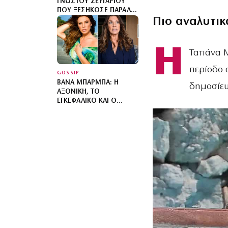
ΓΝΩΣΤΟΎ ΖΕΥΓΑΡΙΟΎ
ΠΟΥ ΞΕΣΉΚΩΣΕ ΠΑΡΑΛΊΑ
Πιο αναλυτικ
ΤΗΣ ΜΥΚΌΝΟΥ
Η
Τατιάνα Μ
περίοδο 
GOSSIP
ΒΆΝΑ ΜΠΆΡΜΠΑ: Η
δημοσίευσ
ΑΞΟΝΙΚΉ, ΤΟ
ΕΓΚΕΦΑΛΙΚΌ ΚΑΙ Ο
ΦΌΒΟΣ ΓΙΑ ΤΗ ΖΈΣΤΗ
ΣΤΗΝ ΚΎΠΡΟ – ΤΙ
ΤΡΈΜΟΥΝ ΟΙ ΓΙΑΤΡΟΊ ΓΙΑ
ΤΗΝ ΥΓΕΊΑ ΤΗΣ;