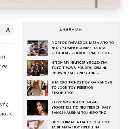
A
ΔΗΜΟΦΙΛΗ
ΓΙΩΡΓΟΣ ΠΑΡΑΣΧΟΣ ΜΕΣΑ ΑΠΟ ΤΟ
ΝΟΣΟΚΟΜΕΙΟ: «ΠΑΜΕ ΓΙΑ ΝΕΑ
ΘΕΡΑΠΕΙΑ» – ΠΟΙΟΣ ΕΙΝΑΙ Ο ΓΟΗΣ
ική
ΤΗΣ ΜΕΝΕΓΑΚΗ ΠΟΥ ΔΙΝΕΙ ΜΑΧΗ
Η TOMMY HILFIGER ΥΠΟΔΕΧΕΤΑΙ
ΜΕ ΤΟΝ ΚΑΡΚΙΝΟ
 σε
ΤΟΥΣ Τ-WAVE, FOURTH, GEMINI,
PHUWIN ΚΑΙ POND ΣΤΗΝ
ΟΙΚΟΓΕΝΕΙΑ ΤΟΥ BRAND
8 MICRO TRENDS ΠΟΥ ΘΑ ΚΑΝΟΥΝ
ΤΟ LOOK ΤΟΥ ΡΕΒΕΓΙΟΝ
ΞΕΧΩΡΙΣΤΟ!
KERRY WASINGTON: ΜΟΛΙΣ
ενής
ΥΙΟΘΕΤΗΣΕ ΤΙΣ ΠΙΟ FRENCH BABY
BANGS ΚΑΙ ΕΙΝΑΙ ΤΟ INSPO ΤΗΣ
ωρισμό
ΧΡΟΝΙΑΣ
ΠΡΟΕΤΟΙΜΑΣΙΑ ΓΙΑ ΤΟ ΡΕΒΕΓΙΟΝ:
ΤΑ ΒΗΜΑΤΑ ΠΟΥ ΠΡΕΠΕΙ ΝΑ