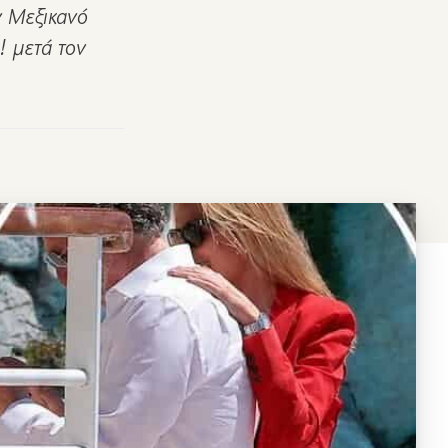
ν Μεξικανό
! μετά τον