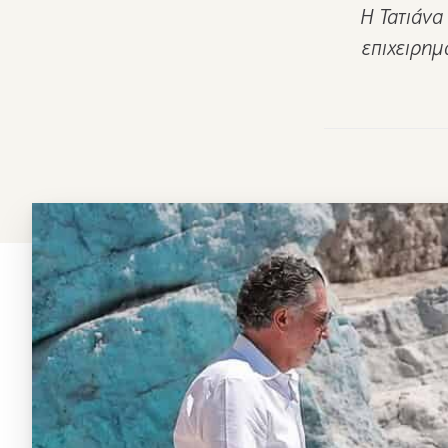
Η Τατιάνα
επιχειρημ