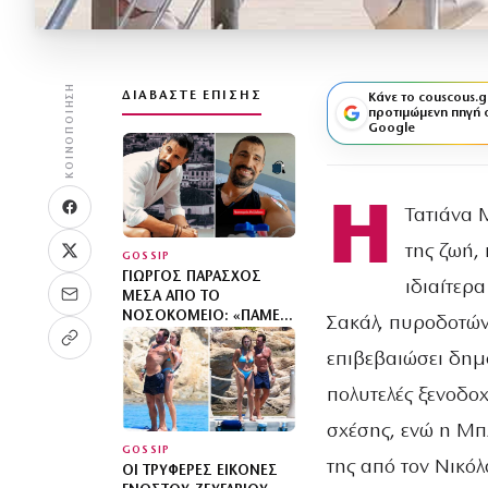
ΚΟΙΝΟΠΟΊΗΣΗ
ΔΙΑΒΆΣΤΕ ΕΠΊΣΗΣ
Κάνε το couscous.g
προτιμώμενη πηγή 
Google
Η
Τατιάνα 
της ζωή,
GOSSIP
ΓΙΏΡΓΟΣ ΠΑΡΆΣΧΟΣ
ιδιαίτερα
ΜΈΣΑ ΑΠΌ ΤΟ
ΝΟΣΟΚΟΜΕΊΟ: «ΠΆΜΕ
Σακάλ, πυροδοτώντ
ΓΙΑ ΝΈΑ ΘΕΡΑΠΕΊΑ» –
ΠΟΙΟΣ ΕΊΝΑΙ Ο ΓΌΗΣ
επιβεβαιώσει δημό
ΤΗΣ ΜΕΝΕΓΆΚΗ ΠΟΥ
πολυτελές ξενοδοχ
ΔΊΝΕΙ ΜΆΧΗ ΜΕ ΤΟΝ
ΚΑΡΚΊΝΟ
σχέσης, ενώ η Μπλ
GOSSIP
της από τον Νικόλ
ΟΙ ΤΡΥΦΕΡΈΣ ΕΙΚΌΝΕΣ