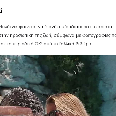
ά
πλάτνικ φαίνεται να διανύει μία ιδιαίτερα ευχάριστη
στην προσωπική της ζωή, σύμφωνα με φωτογραφίες π
ε το περιοδικό ΟΚ! από τη Γαλλική Ριβιέρα.