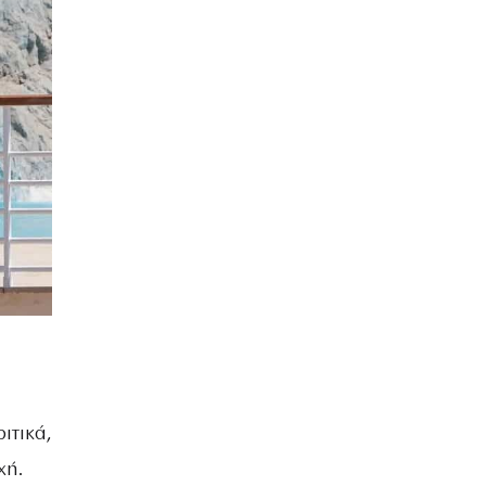
ιτικά,
χή.