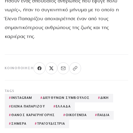
Ήσουν ένας σπουδαίος άνθρωπος που έφυγε πολύ
νωρίς», ήταν το συγκινητικό μήνυμα με το οποίο η
Έλενα Παπαρίζου αποχαιρέτησε έναν από τους
σημαντικότερους ανθρώπους της ζωής και της
καριέρας της.
ΚΟΙΝΟΠΟΊΗΣΗ
TAGS
#
INSTAGRAM
#
ΔΙΕΥΘΥΝΩΝ ΣΥΜΒΟΥΛΟΣ
#
ΔΙΚΗ
#
ΕΛΕΝΑ ΠΑΠΑΡΙΖΟΥ
#
ΕΛΛΑΔΑ
#
ΘΑΝΟΣ ΚΑΡΑΓΡΗΓΟΡΗΣ
#
ΟΙΚΟΓΕΝΕΙΑ
#
ΠΑΙΔΙΑ
#
ΣΗΜΕΡΑ
#
ΤΡΑΓΟΥΔΙΣΤΡΙΑ