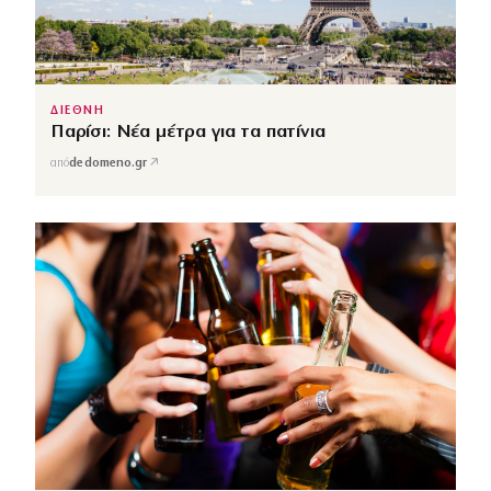
ΔΙΕΘΝΗ
Παρίσι: Νέα μέτρα για τα πατίνια
↗
από
dedomeno.gr