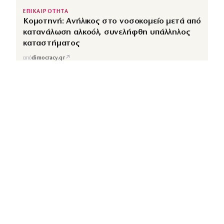
ΕΠΙΚΑΙΡΟΤΗΤΑ
Κομοτηνή: Ανήλικος στο νοσοκομείο μετά από
κατανάλωση αλκοόλ, συνελήφθη υπάλληλος
καταστήματος
↗
από
dimocracy.gr
COUSCOUS
Εδώ τα λέμε όλα. Χωρίς ρετούς.
ΚΑΤΗΓΟΡΙΕΣ