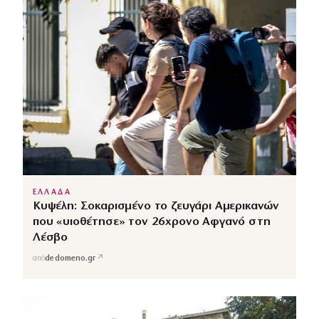
ΕΛΛΑΔΑ
Κυψέλη: Σοκαρισμένο το ζευγάρι Αμερικανών
που «υιοθέτησε» τον 26χρονο Αφγανό στη
Λέσβο
↗
από
dedomeno.gr