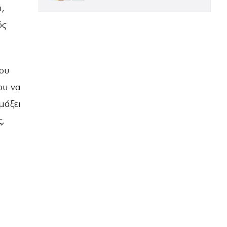
ΕΝΤΥΠΩΣΙΑΚΗ ΤΗΝ ΠΙΟ ΛΑΜΠΕΡΗ
ι,
ΒΡΑΔΙΑ ΤΟΥ ΧΡΟΝΟΥ
ός
ίου
ου να
μάξει
ς,