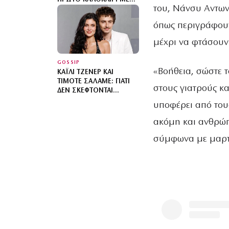
του, Νάνσυ Αντων
ΤΟΝ 2 ΜΗΝΏΝ ΓΙΟ ΤΗΣ
ΣΤΗΝ ΠΑΡΑΛΊΑ ΚΑΙ ΤΟ
όπως περιγράφουν
ΤΡΥΦΕΡΌ ΒΊΝΤΕΟ
μέχρι να φτάσουν
GOSSIP
«Βοήθεια, σώστε 
ΚΆΙΛΙ ΤΖΈΝΕΡ ΚΑΙ
ΤΙΜΟΤΈ ΣΑΛΑΜΈ: ΓΙΑΤΊ
στους γιατρούς κ
ΔΕΝ ΣΚΈΦΤΟΝΤΑΙ
ΑΚΌΜΗ ΤΟΝ ΑΡΡΑΒΏΝΑ;
υποφέρει από του
ακόμη και ανθρώπ
σύμφωνα με μαρτυ