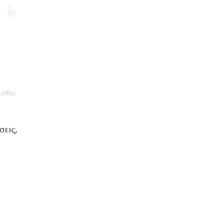
fficial)
σεις,
α