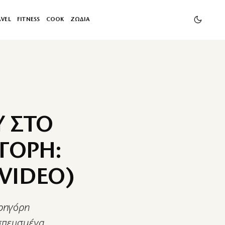
AVEL
FITNESS
COOK
ΖΩΔΙΑ
Υ ΣΤΟ
ΓΟΡΗ:
VIDEO)
Γρηγόρη
σπευσμένα