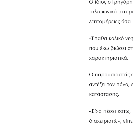
Ο ίδιος ο Γρηγόρη
τηλεφωνικά στη ρ
λεπτομέρειες όσα
«Έπαθα κολικό νε
που έχω βιώσει στ
χαρακτηριστικά.
Ο παρουσιαστής α
αντέξει τον πόνο,
κατάστασης.
«Είχα πέσει κάτω,
διαχειριστώ», είπ