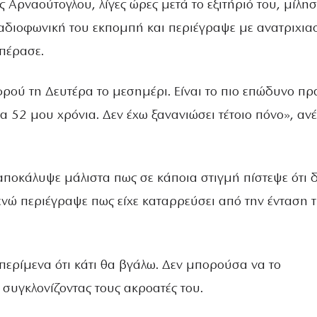
ς Αρναούτογλου, λίγες ώρες μετά το εξιτήριό του, μίλησ
αδιοφωνική του εκπομπή και περιέγραψε με ανατριχιασ
 πέρασε.
φρού τη Δευτέρα το μεσημέρι. Είναι το πιο επώδυνο π
α 52 μου χρόνια. Δεν έχω ξανανιώσει τέτοιο πόνο», αν
ποκάλυψε μάλιστα πως σε κάποια στιγμή πίστεψε ότι 
 ενώ περιέγραψε πως είχε καταρρεύσει από την ένταση 
 περίμενα ότι κάτι θα βγάλω. Δεν μπορούσα να το
ε συγκλονίζοντας τους ακροατές του.