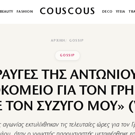
COUSCOUS
BEAUTY
FASHION
DECO
ΥΓΕΙΑ
TR
ΑΡΧΙΚΉ
GOSSIP
GOSSIP
ΡΑΥΓΕΣ ΤΗΣ ΑΝΤΩΝΙΟ
ΚΟΜΕΙΟ ΓΙΑ ΤΟΝ ΓΡΗ
Ε ΤΟΝ ΣΥΖΥΓΟ ΜΟΥ» (
ς αγωνίας εκτυλίχθηκαν τις τελευταίες ώρες για τον 
γλου, όταν ο γνωστός παρουσιαστής μεταφέρθηκε ε