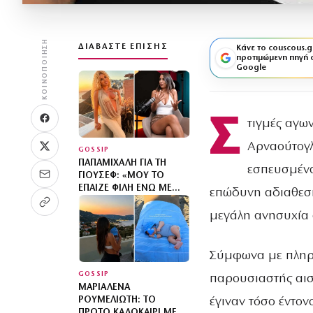
ΚΟΙΝΟΠΟΊΗΣΗ
ΔΙΑΒΆΣΤΕ ΕΠΊΣΗΣ
Κάνε το couscous.g
προτιμώμενη πηγή 
Google
Σ
τιγμές αγων
Αρναούτογλ
GOSSIP
ΠΑΠΑΜΙΧΆΛΗ ΓΙΑ ΤΗ
εσπευσμένα
ΓΙΟΎΣΕΦ: «ΜΟΥ ΤΟ
ΈΠΑΙΖΕ ΦΊΛΗ ΕΝΏ ΜΕ
επώδυνη αδιαθεσί
ΉΘΕΛΕ ΓΙΑ ΤΑ ΒΊΝΤΕΟ»
μεγάλη ανησυχία 
Σύμφωνα με πληρο
GOSSIP
παρουσιαστής αισ
ΜΑΡΙΑΛΈΝΑ
έγιναν τόσο έντον
ΡΟΥΜΕΛΙΏΤΗ: ΤΟ
ΠΡΏΤΟ ΚΑΛΟΚΑΊΡΙ ΜΕ