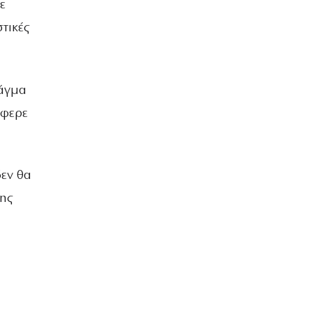
ε
τικές
ράγμα
έφερε
δεν θα
της