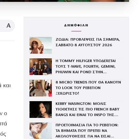
A
ΔΗΜΟΦΙΛΗ
ΖΩΔΙΑ: ΠΡΟΒΛΕΨΕΙΣ ΓΙΑ ΣΗΜΕΡΑ,
ΣΑΒΒΑΤΟ 8 ΑΥΓΟΥΣΤΟΥ 2026
Η TOMMY HILFIGER ΥΠΟΔΕΧΕΤΑΙ
ΤΟΥΣ Τ-WAVE, FOURTH, GEMINI,
PHUWIN ΚΑΙ POND ΣΤΗΝ
ΟΙΚΟΓΕΝΕΙΑ ΤΟΥ BRAND
8 MICRO TRENDS ΠΟΥ ΘΑ ΚΑΝΟΥΝ
 και
ΤΟ LOOK ΤΟΥ ΡΕΒΕΓΙΟΝ
ΞΕΧΩΡΙΣΤΟ!
KERRY WASINGTON: ΜΟΛΙΣ
ΥΙΟΘΕΤΗΣΕ ΤΙΣ ΠΙΟ FRENCH BABY
ν ο
BANGS ΚΑΙ ΕΙΝΑΙ ΤΟ INSPO ΤΗΣ
ΧΡΟΝΙΑΣ
πτά
ΠΡΟΕΤΟΙΜΑΣΙΑ ΓΙΑ ΤΟ ΡΕΒΕΓΙΟΝ:
ΤΑ ΒΗΜΑΤΑ ΠΟΥ ΠΡΕΠΕΙ ΝΑ
φός
ΑΚΟΛΟΥΘΗΣΕΙΣ ΓΙΑ ΝΑ ΕΙΣΑΙ