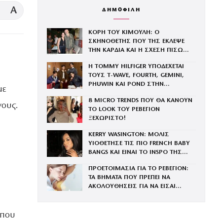
A
ΔΗΜΟΦΙΛΗ
ΚΟΡΗ ΤΟΥ ΚΙΜΟΥΛΗ: Ο
ΣΚΗΝΟΘΕΤΗΣ ΠΟΥ ΤΗΣ ΕΚΛΕΨΕ
ΤΗΝ ΚΑΡΔΙΑ ΚΑΙ Η ΣΧΕΣΗ ΠΙΣΩ
ΑΠΟ ΤΑ ΦΩΤΑ
Η TOMMY HILFIGER ΥΠΟΔΕΧΕΤΑΙ
ΤΟΥΣ Τ-WAVE, FOURTH, GEMINI,
PHUWIN ΚΑΙ POND ΣΤΗΝ
με
ΟΙΚΟΓΕΝΕΙΑ ΤΟΥ BRAND
8 MICRO TRENDS ΠΟΥ ΘΑ ΚΑΝΟΥΝ
νους.
ΤΟ LOOK ΤΟΥ ΡΕΒΕΓΙΟΝ
ΞΕΧΩΡΙΣΤΟ!
KERRY WASINGTON: ΜΟΛΙΣ
ΥΙΟΘΕΤΗΣΕ ΤΙΣ ΠΙΟ FRENCH BABY
BANGS ΚΑΙ ΕΙΝΑΙ ΤΟ INSPO ΤΗΣ
ΧΡΟΝΙΑΣ
ΠΡΟΕΤΟΙΜΑΣΙΑ ΓΙΑ ΤΟ ΡΕΒΕΓΙΟΝ:
ΤΑ ΒΗΜΑΤΑ ΠΟΥ ΠΡΕΠΕΙ ΝΑ
ΑΚΟΛΟΥΘΗΣΕΙΣ ΓΙΑ ΝΑ ΕΙΣΑΙ
ΕΝΤΥΠΩΣΙΑΚΗ ΤΗΝ ΠΙΟ ΛΑΜΠΕΡΗ
ΒΡΑΔΙΑ ΤΟΥ ΧΡΟΝΟΥ
 που