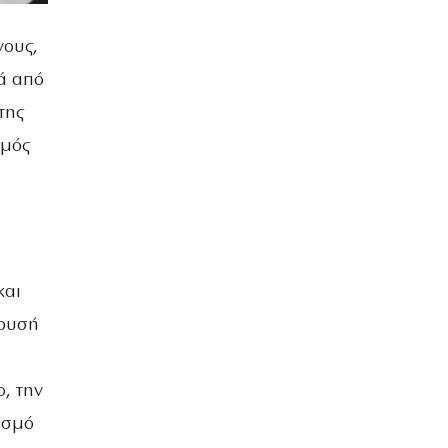
νους,
ά από
της
σμός
και
χρυσή
ι
, την
ασμό