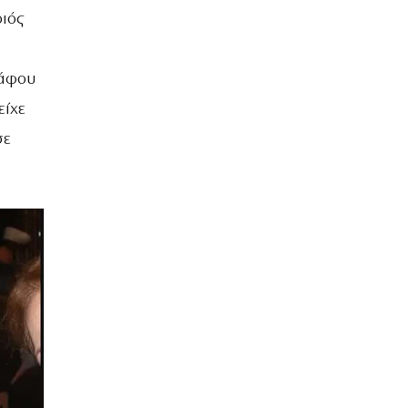
ιός
ράφου
είχε
σε