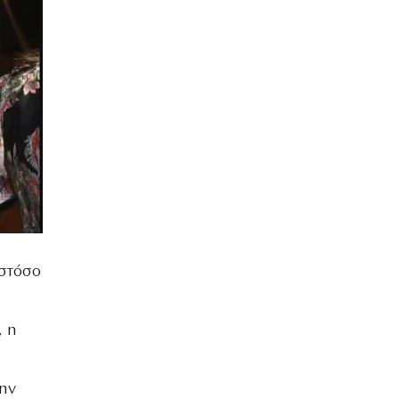
ωστόσο
, η
την