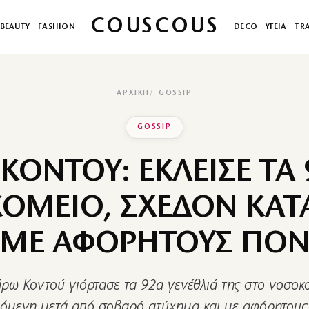
COUSCOUS
BEAUTY
FASHION
DECO
ΥΓΕΙΑ
TR
ΑΡΧΙΚΉ
GOSSIP
GOSSIP
ΚΟΝΤΟΥ: ΕΚΛΕΙΣΕ ΤΑ 
ΟΜΕΙΟ, ΣΧΕΔΟΝ ΚΑΤ
 ΜΕ ΑΦΟΡΗΤΟΥΣ ΠΟ
ω Κοντού γιόρτασε τα 92α γενέθλιά της στο νοσοκ
όμενη μετά από σοβαρό ατύχημα και με αφόρητους