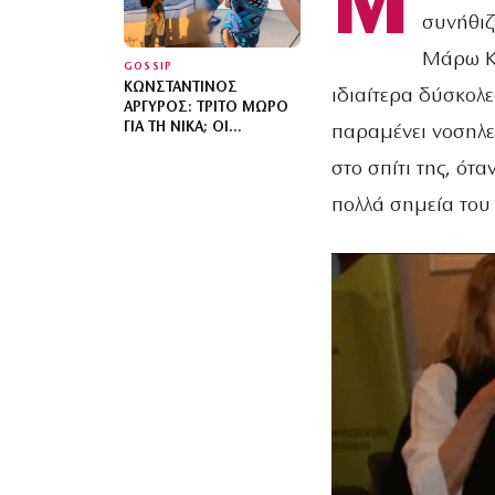
Μ
συνήθιζ
Μάρω Κο
GOSSIP
ΚΩΝΣΤΑΝΤΊΝΟΣ
ιδιαίτερα δύσκολ
ΑΡΓΥΡΌΣ: ΤΡΊΤΟ ΜΩΡΌ
ΓΙΑ ΤΗ ΝΊΚΑ; ΟΙ
παραμένει νοσηλε
ΦΩΤΟΓΡΑΦΊΕΣ ΜΕ
στο σπίτι της, ότ
ΚΟΙΛΊΤΣΑ ΠΆΝΩ ΣΤΟ
ΣΚΆΦΟΣ ΠΟΥ
πολλά σημεία του
ΦΟΎΝΤΩΣΑΝ ΤΙΣ ΦΉΜΕΣ