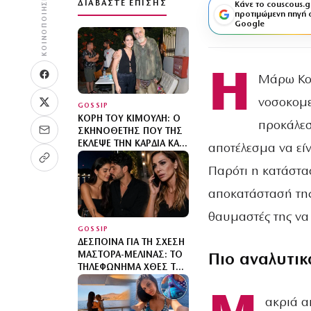
ΚΟΙΝΟΠΟΊΗΣΗ
ΔΙΑΒΆΣΤΕ ΕΠΊΣΗΣ
Κάνε το couscous.g
προτιμώμενη πηγή 
Google
Η
Μάρω Κον
νοσοκομε
GOSSIP
ΚΌΡΗ ΤΟΥ ΚΙΜΟΎΛΗ: Ο
προκάλεσ
ΣΚΗΝΟΘΈΤΗΣ ΠΟΥ ΤΗΣ
ΈΚΛΕΨΕ ΤΗΝ ΚΑΡΔΙΆ ΚΑΙ
αποτέλεσμα να είν
Η ΣΧΈΣΗ ΠΊΣΩ ΑΠΌ ΤΑ
ΦΏΤΑ
Παρότι η κατάστασ
αποκατάστασή της
θαυμαστές της να
GOSSIP
ΔΈΣΠΟΙΝΑ ΓΙΑ ΤΗ ΣΧΈΣΗ
ΜΆΣΤΟΡΑ-ΜΕΛΊΝΑΣ: ΤΟ
Πιο αναλυτικ
ΤΗΛΕΦΏΝΗΜΑ ΧΘΕΣ ΤΟ
ΒΡΆΔΥ ΚΑΙ Η ΑΥΣΤΗΡΉ
ΠΡΟΕΙΔΟΠΟΊΗΣΗ
ακριά α