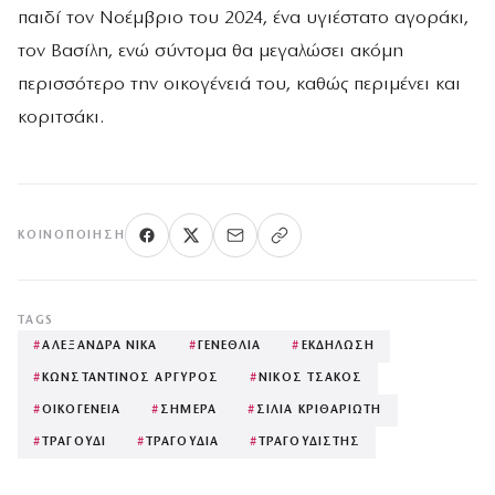
παιδί τον Νοέμβριο του 2024, ένα υγιέστατο αγοράκι,
τον Βασίλη, ενώ σύντομα θα μεγαλώσει ακόμη
περισσότερο την οικογένειά του, καθώς περιμένει και
κοριτσάκι.
ΚΟΙΝΟΠΟΊΗΣΗ
TAGS
#
ΑΛΕΞΑΝΔΡΑ ΝΙΚΑ
#
ΓΕΝΕΘΛΙΑ
#
ΕΚΔΗΛΩΣΗ
#
ΚΩΝΣΤΑΝΤΙΝΟΣ ΑΡΓΥΡΟΣ
#
ΝΙΚΟΣ ΤΣΑΚΟΣ
#
ΟΙΚΟΓΕΝΕΙΑ
#
ΣΗΜΕΡΑ
#
ΣΙΛΙΑ ΚΡΙΘΑΡΙΩΤΗ
#
ΤΡΑΓΟΥΔΙ
#
ΤΡΑΓΟΥΔΙΑ
#
ΤΡΑΓΟΥΔΙΣΤΗΣ