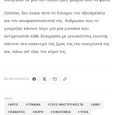
οδήγησαν σε μια πιο ήσυχη ζωή, μακριά από τα φώτα.
Ωστόσο, δεν έχασε ποτέ τη δύναμη, την αξιοπρέπεια
και την αποφασιστικότητά της. Άνθρωποι που τη
γνώριζαν κάνουν λόγο για μια γυναίκα που
αντιμετώπισε κάθε δοκιμασία με γενναιότητα, έχοντας
πάντοτε στο επίκεντρο της ζωής της την οικογένειά της
και, πάνω απ’ όλα, την κόρη της.
ΚΟΙΝΟΠΟΊΗΣΗ
TAGS
#
AUTO
#
ΓΥΝΑΙΚΑ
#
ΓΩΓΩ ΜΑΣΤΡΟΚΩΣΤΑ
#
ΔΙΚΗ
#
ΘΑΝΑΤΟΣ
#
ΚΟΡΗ
#
ΟΙΚΟΓΕΝΕΙΑ
#
ΥΓΕΙΑ