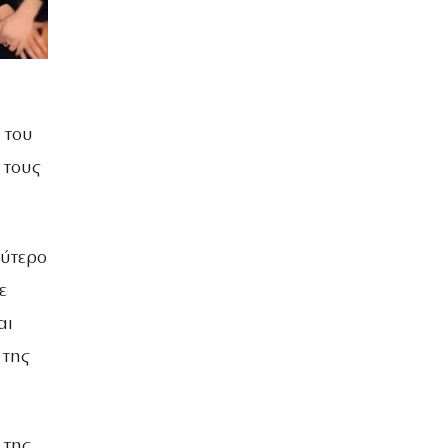
α
 του
 τους
εύτερο
ε
αι
 της
 της