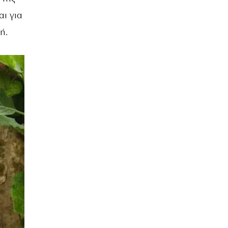
αι για
ή.