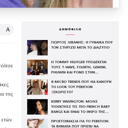
A
ΔΗΜΟΦΙΛΗ
ΓΙΩΡΓΟΣ ΛΙΒΑΝΗΣ: Η ΓΥΝΑΙΚΑ ΠΟΥ
ΤΟΝ ΣΤΗΡΙΖΕΙ ΜΕΤΑ ΤΟ ΔΙΑΖΥΓΙΟ
Η TOMMY HILFIGER ΥΠΟΔΕΧΕΤΑΙ
τόλτσε
ΤΟΥΣ Τ-WAVE, FOURTH, GEMINI,
PHUWIN ΚΑΙ POND ΣΤΗΝ
ΟΙΚΟΓΕΝΕΙΑ ΤΟΥ BRAND
8 MICRO TRENDS ΠΟΥ ΘΑ ΚΑΝΟΥΝ
άκες
ΤΟ LOOK ΤΟΥ ΡΕΒΕΓΙΟΝ
ΞΕΧΩΡΙΣΤΟ!
πα της
KERRY WASINGTON: ΜΟΛΙΣ
ΥΙΟΘΕΤΗΣΕ ΤΙΣ ΠΙΟ FRENCH BABY
BANGS ΚΑΙ ΕΙΝΑΙ ΤΟ INSPO ΤΗΣ
ΧΡΟΝΙΑΣ
 ετών
ΠΡΟΕΤΟΙΜΑΣΙΑ ΓΙΑ ΤΟ ΡΕΒΕΓΙΟΝ:
ΤΑ ΒΗΜΑΤΑ ΠΟΥ ΠΡΕΠΕΙ ΝΑ