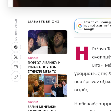
ΚΟΙΝΟΠΟΊΗΣΗ
ΔΙΑΒΆΣΤΕ ΕΠΊΣΗΣ
Κάνε το couscous.g
προτιμώμενη πηγή 
Google
Η
Γαλήνη Τσ
αγαπημέν
GOSSIP
ΓΙΏΡΓΟΣ ΛΙΒΆΝΗΣ: Η
Βίτα». Μ
ΓΥΝΑΊΚΑ ΠΟΥ ΤΟΝ
ΣΤΗΡΊΖΕΙ ΜΕΤΆ ΤΟ
γραμματέως της Χ
ΔΙΑΖΎΓΙΟ
που έμειναν αξέχα
σειράς.
GOSSIP
Η ηθοποιός συμμετ
ΕΛΈΝΗ ΜΕΝΕΓΆΚΗ: