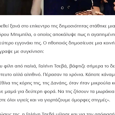
εθεί ξανά στο επίκεντρο της δημοσιότητας στάθηκε μι
ρου Μπιμπίλα, ο οποίος αποκάλυψε πως η αγαπημένη
εύτερο εγγονάκι της. Ο ηθοποιός δημοσίευσε μια κοινή
γραψε με συγκίνηση:
 φίλη από παλιά, Γαλήνη Τσεβά, βάφτιζε σήμερα το δ
στευτο αλλά αληθινό. Πέρασαν τα χρόνια. Κάποτε κάναμ
έθλια της κόρης της, της Δανάης, όταν ήταν μικρούλα κ
νε μαμά για δεύτερη φορά. Να της ζήσουν τα μωράκια
στε όλοι υγιείς και να γιορτάζουμε όμορφες στιγμές».
σεις της, η Γαλήνη Τσεβά μίλησε και για την απόφασή