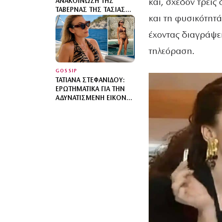
και, σχεδόν τρεις
ΑΝΑΚΟΊΝΩΣΗ ΤΗΣ
ΤΑΒΈΡΝΑΣ ΤΗΣ ΤΑΣΊΑΣ
και τη φυσικότητά
ΣΤΗΝ ΚΕΦΑΛΟΝΙΆ ΜΕΤΆ
ΤΗΝ ΕΠΊΣΚΕΨΉ ΤΗΣ
έχοντας διαγράψει
τηλεόραση.
GOSSIP
ΤΑΤΙΆΝΑ ΣΤΕΦΑΝΊΔΟΥ:
ΕΡΩΤΗΜΑΤΙΚΆ ΓΙΑ ΤΗΝ
ΑΔΥΝΑΤΙΣΜΈΝΗ ΕΙΚΌΝΑ
ΤΗΣ ΠΆΝΩ ΣΤΟ ΣΚΆΦΟΣ
– ΤΙ ΣΥΜΒΑΊΝΕΙ ΜΕ ΤΗΝ
ΥΓΕΊΑ ΤΗΣ;