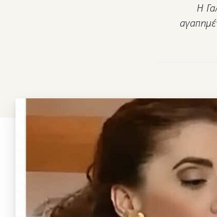
Η Γα
αγαπημέν