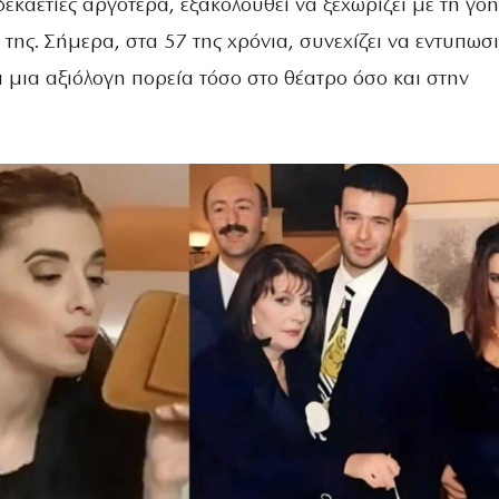
 δεκαετίες αργότερα, εξακολουθεί να ξεχωρίζει με τη γοη
 της. Σήμερα, στα 57 της χρόνια, συνεχίζει να εντυπωσι
 μια αξιόλογη πορεία τόσο στο θέατρο όσο και στην