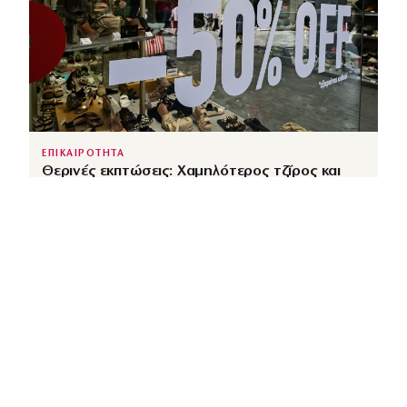
ΕΠΙΚΑΙΡΟΤΗΤΑ
Θερινές εκπτώσεις: Χαμηλότερος τζίρος και
αυξημένες πιέσεις από το ηλεκτρονικό εμπόριο
↗
από
dimocracy.gr
COUSCOUS
Εδώ τα λέμε όλα. Χωρίς ρετούς.