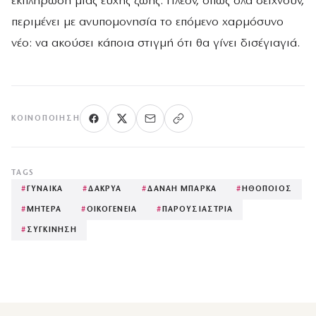
εκπλήρωση μιας ευχής ζωής. Πλέον, όπως όλα δείχνουν,
περιμένει με ανυπομονησία το επόμενο χαρμόσυνο
νέο: να ακούσει κάποια στιγμή ότι θα γίνει δισέγιαγιά.
ΚΟΙΝΟΠΟΊΗΣΗ
TAGS
#
ΓΥΝΑΙΚΑ
#
ΔΑΚΡΥΑ
#
ΔΑΝΑΗ ΜΠΑΡΚΑ
#
ΗΘΟΠΟΙΟΣ
#
ΜΗΤΕΡΑ
#
ΟΙΚΟΓΕΝΕΙΑ
#
ΠΑΡΟΥΣΙΑΣΤΡΙΑ
#
ΣΥΓΚΙΝΗΣΗ