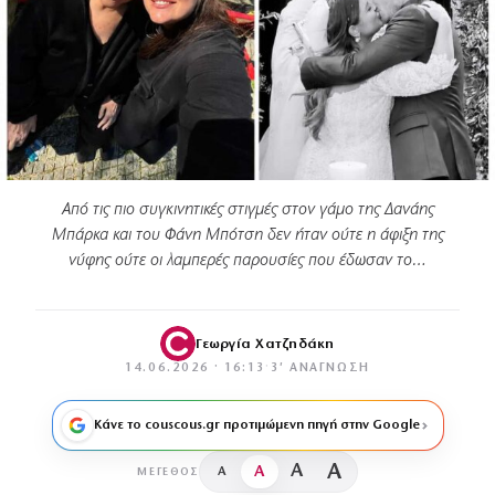
Από τις πιο συγκινητικές στιγμές στον γάμο της Δανάης
Μπάρκα και του Φάνη Μπότση δεν ήταν ούτε η άφιξη της
νύφης ούτε οι λαμπερές παρουσίες που έδωσαν το…
Γεωργία Χατζηδάκη
14.06.2026 · 16:13
·
3′ ΑΝΆΓΝΩΣΗ
Κάνε το couscous.gr προτιμώμενη πηγή στην Google
A
A
A
A
ΜΈΓΕΘΟΣ