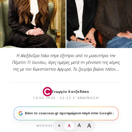
Η Αλεξάνδρα Νίκα πήρε εξιτήριο από το μαιευτήριο την
Πέμπτη 11 Ιουνίου, λίγες ημέρες μετά τη γέννηση της κόρης
της με τον Κωνσταντίνο Αργυρό. Το ζευγάρι βιώνει πλέον…
Γεωργία Χατζηδάκη
14.06.2026 · 22:22
·
2′ ΑΝΆΓΝΩΣΗ
Κάνε το couscous.gr προτιμώμενη πηγή στην Google
A
A
A
A
ΜΈΓΕΘΟΣ