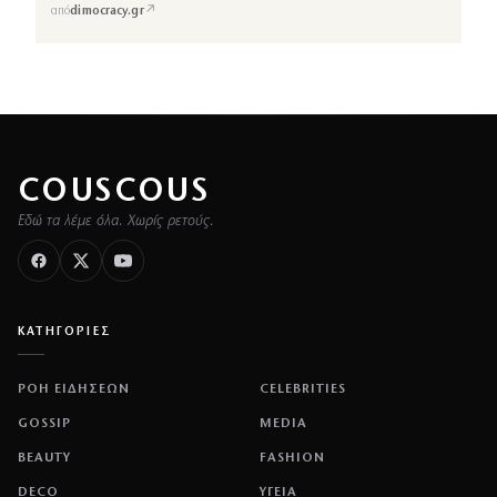
↗
από
dimocracy.gr
COUSCOUS
Εδώ τα λέμε όλα. Χωρίς ρετούς.
ΚΑΤΗΓΟΡΙΕΣ
ΡΟΗ ΕΙΔΗΣΕΩΝ
CELEBRITIES
GOSSIP
MEDIA
BEAUTY
FASHION
DECO
ΥΓΕΙΑ