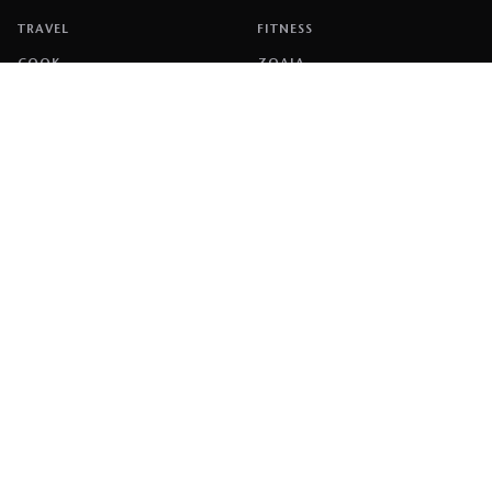
TRAVEL
FITNESS
COOK
ΖΩΔΙΑ
ΕΤΑΙΡΕΙΑ
ΤΑΥΤΟΤΗΤΑ
ΠΟΛΙΤΙΚΉ COOKIES
ΌΡΟΙ ΧΡΉΣΗΣ
ΕΠΙΚΟΙΝΩΝΙΑ
ΔΙΑΦΗΜΙΣΗ
ΕΠΙΚΟΙΝΩΝΙΑ
NETWORK
COUSCOUS
ΔΕΔΟΜΕΝΟ