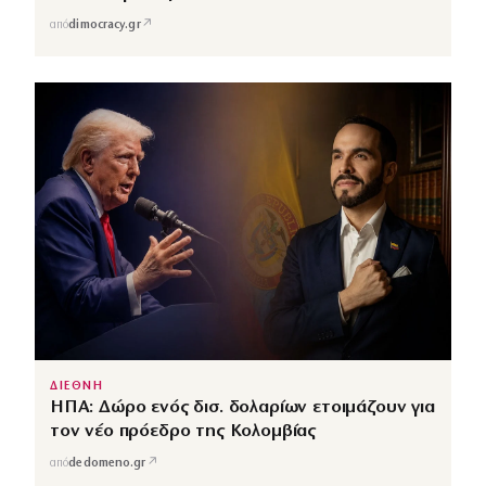
↗
από
dimocracy.gr
ΔΙΕΘΝΗ
ΗΠΑ: Δώρο ενός δισ. δολαρίων ετοιμάζουν για
τον νέο πρόεδρο της Κολομβίας
↗
από
dedomeno.gr