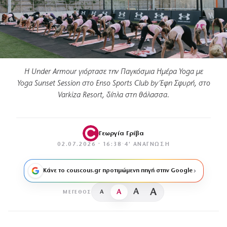
Η Under Armour γιόρτασε την Παγκόσμια Ημέρα Yoga με
Yoga Sunset Session στο Enso Sports Club by Έφη Σφυρή, στο
Varkiza Resort, δίπλα στη θάλασσα.
Γεωργία Γρίβα
02.07.2026 · 16:38
·
4′ ΑΝΆΓΝΩΣΗ
Κάνε το couscous.gr προτιμώμενη πηγή στην Google
A
A
A
A
ΜΈΓΕΘΟΣ