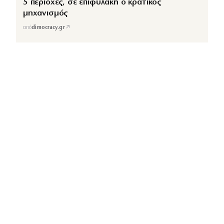
5 περιοχές, σε επιφυλακή ο κρατικός
μηχανισμός
↗
από
dimocracy.gr
COUSCOUS
Εδώ τα λέμε όλα. Χωρίς ρετούς.
ΚΑΤΗΓΟΡΙΕΣ
ΡΟΗ ΕΙΔΗΣΕΩΝ
CELEBRITIES
GOSSIP
MEDIA