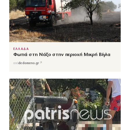
ΕΛΛΑΔΑ
Φωτιά στη Νάξο στην περιοχή Μικρή Βίγλα
↗
από
dedomeno.gr