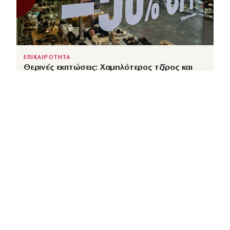
ΕΠΙΚΑΙΡΟΤΗΤΑ
Θερινές εκπτώσεις: Χαμηλότερος τζίρος και
αυξημένες πιέσεις από το ηλεκτρονικό εμπόριο
↗
από
dimocracy.gr
COUSCOUS
Εδώ τα λέμε όλα. Χωρίς ρετούς.