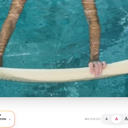
r
A
A
στην
A
ΜΈΓΕΘΟΣ