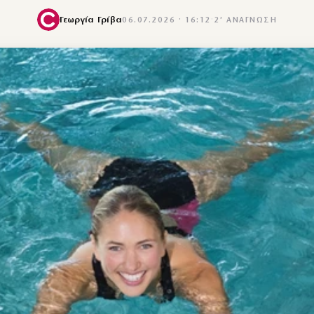
Γεωργία Γρίβα
06.07.2026 · 16:12
·
2′ ΑΝΆΓΝΩΣΗ