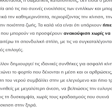
ρθοστασίας ή σωματικής καταπόνησης, δεν είσαι ο μόν
ία από τις πιο συχνές ενοχλήσεις των ενηλίκων και μπο
κά την καθημερινότητα, περιορίζοντας την κίνηση, τη
ην ποιότητα ζωής. Τα καλά νέα είναι ότι υπάρχουν
ήπιε
ς
που μπορούν να προσφέρουν
ανακούφιση χωρίς να
αιτέρω τη σπονδυλική στήλη, με τις να συγκαταλέγονται
ές επιλογές.
λλον δημιουργεί τις ιδανικές συνθήκες για ασφαλή κίν
ώνει το φορτίο που δέχονται η μέση και οι αρθρώσεις
η του νερού συμβάλλει στην με ελεγχόμενο και ήπιο τ
κινηθείς με μεγαλύτερη άνεση, να βελτιώσεις την ευλυγι
εις τη δυσκαμψία, χωρίς τους κραδασμούς που συχνά
σκηση στην ξηρά.