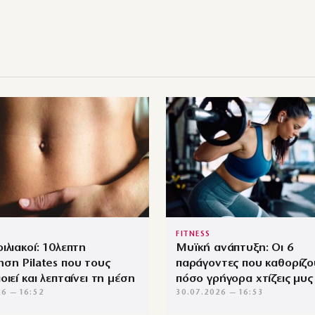
FITNESS
ιλιακοί: 10λεπτη
Μυϊκή ανάπτυξη: Οι 6
ση Pilates που τους
παράγοντες που καθορίζο
οιεί και λεπταίνει τη μέση
πόσο γρήγορα χτίζεις μυς
26 — 16:52
30.07.2026 — 16:53