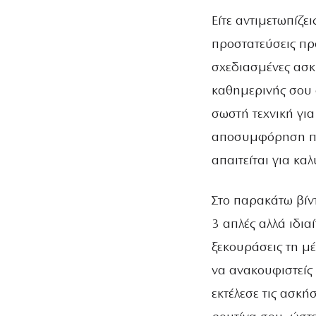
Είτε αντιμετωπίζε
προστατεύσεις πρ
σχεδιασμένες ασκ
καθημερινής σου φ
σωστή τεχνική γι
αποσυμφόρηση που
απαιτείται για κα
Στο παρακάτω βίν
3 απλές αλλά ιδι
ξεκουράσεις τη μέ
να ανακουφιστείς 
εκτέλεσε τις ασκή