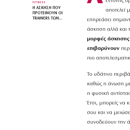
έντονης ο
FITNESS
Η ΆΣΚΗΣΗ ΠΟΥ
αποτελεί μ
ΠΡΟΤΕΊΝΟΥΝ ΟΙ
TRAINERS ΤΩΝ
επηρεάσει σημαντι
ΜΟΝΤΈΛΩΝ ΓΙΑ
άσκηση αλλά και τ
ΣΦΙΧΤΟΎΣ ΓΛΟΥΤΟΎΣ
μορφές άσκηση
επιβαρύνουν
περ
πιο αποτελεσματικ
Το υδάτινο περιβά
καθώς η άνωση μει
η φυσική αντίστασ
Έτσι, μπορείς να 
σου και να μειώσ
συνοδεύουν την ά