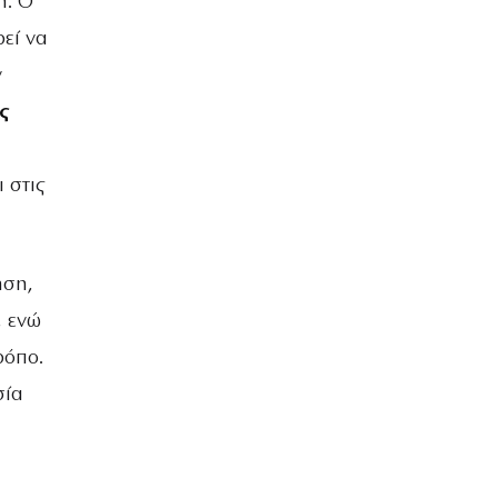
η. Ο
ρεί να
ν
ς
 στις
ηση,
, ενώ
ρόπο.
σία