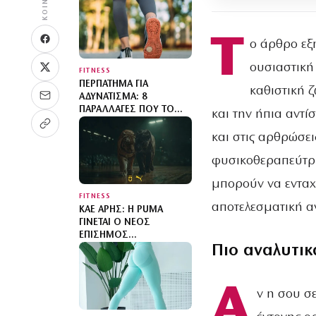
Τ
ο άρθρο εξ
ουσιαστική
FITNESS
ΠΕΡΠΆΤΗΜΑ ΓΙΑ
καθιστική 
ΑΔΥΝΆΤΙΣΜΑ: 8
ΠΑΡΑΛΛΑΓΈΣ ΠΟΥ ΤΟ
και την ήπια αντί
ΜΕΤΑΤΡΈΠΟΥΝ ΣΕ
ΠΡΑΓΜΑΤΙΚΉ
και στις αρθρώσει
ΠΡΟΠΌΝΗΣΗ
φυσικοθεραπεύτρι
μπορούν να ενταχ
FITNESS
αποτελεσματική α
ΚΑΕ ΆΡΗΣ: Η PUMA
ΓΊΝΕΤΑΙ Ο ΝΈΟΣ
ΕΠΊΣΗΜΟΣ
Πιο αναλυτικ
ΠΡΟΜΗΘΕΥΤΉΣ
ΑΘΛΗΤΙΚΟΎ ΙΜΑΤΙΣΜΟΎ
Α
ν η σου σ