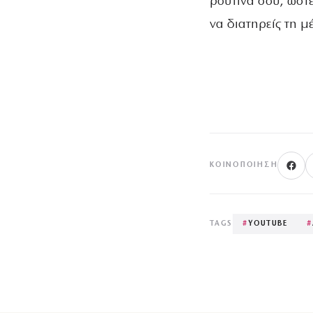
ρουτίνα σου, ώστε
να διατηρείς τη μ
ΚΟΙΝΟΠΟΊΗΣΗ
TAGS
#
YOUTUBE
#