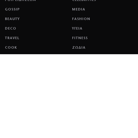
GOSSIP
MEDIA
BEAUTY
FASHION
DECO
ΥΓΕΙΑ
TRAVEL
FITNESS
COOK
ΖΩΔΙΑ
ΕΤΑΙΡΕΙΑ
ΤΑΥΤΟΤΗΤΑ
ΠΟΛΙΤΙΚΉ COOKIES
ΌΡΟΙ ΧΡΉΣΗΣ
ΕΠΙΚΟΙΝΩΝΙΑ
ΔΙΑΦΗΜΙΣΗ
ΕΠΙΚΟΙΝΩΝΙΑ