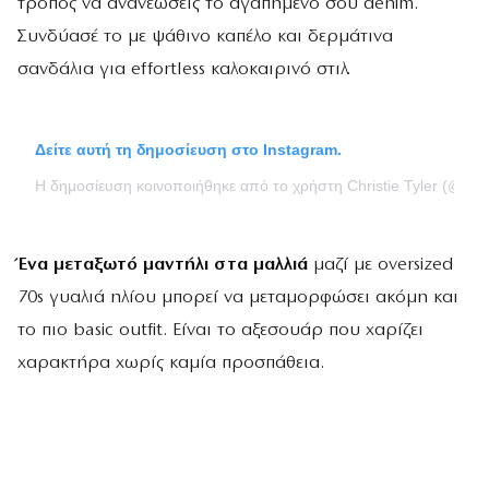
τρόπος να ανανεώσεις το αγαπημένο σου denim.
Συνδύασέ το με ψάθινο καπέλο και δερμάτινα
σανδάλια για effortless καλοκαιρινό στιλ.
Δείτε αυτή τη δημοσίευση στο Instagram.
Η δημοσίευση κοινοποιήθηκε από το χρήστη Christie Tyler (@chris
Ένα μεταξωτό μαντήλι στα μαλλιά
μαζί με oversized
70s γυαλιά ηλίου μπορεί να μεταμορφώσει ακόμη και
το πιο basic outfit. Είναι το αξεσουάρ που χαρίζει
χαρακτήρα χωρίς καμία προσπάθεια.