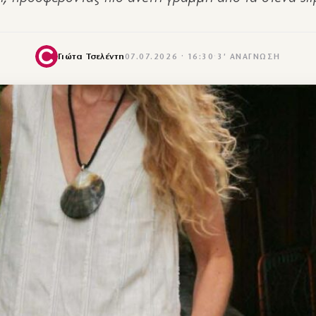
Γιώτα Τσελέντη
07.07.2026 · 16:30
·
3′ ΑΝΆΓΝΩΣΗ