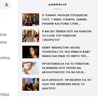
A
ΔΗΜΟΦΙΛΗ
Η TOMMY HILFIGER ΥΠΟΔΕΧΕΤΑΙ
ΤΟΥΣ Τ-WAVE, FOURTH, GEMINI,
PHUWIN ΚΑΙ POND ΣΤΗΝ
ΟΙΚΟΓΕΝΕΙΑ ΤΟΥ BRAND
8 MICRO TRENDS ΠΟΥ ΘΑ ΚΑΝΟΥΝ
 στα
ΤΟ LOOK ΤΟΥ ΡΕΒΕΓΙΟΝ
ΞΕΧΩΡΙΣΤΟ!
ματα
KERRY WASINGTON: ΜΟΛΙΣ
ΥΙΟΘΕΤΗΣΕ ΤΙΣ ΠΙΟ FRENCH BABY
BANGS ΚΑΙ ΕΙΝΑΙ ΤΟ INSPO ΤΗΣ
νίσεις
ΧΡΟΝΙΑΣ
ΠΡΟΕΤΟΙΜΑΣΙΑ ΓΙΑ ΤΟ ΡΕΒΕΓΙΟΝ:
ΤΑ ΒΗΜΑΤΑ ΠΟΥ ΠΡΕΠΕΙ ΝΑ
ΑΚΟΛΟΥΘΗΣΕΙΣ ΓΙΑ ΝΑ ΕΙΣΑΙ
ΕΝΤΥΠΩΣΙΑΚΗ ΤΗΝ ΠΙΟ ΛΑΜΠΕΡΗ
ΑΣΗ ΜΠΗΛΙΟΥ: ΠΡΟΒΛΕΨΗ ΓΙΑ ΤΗ
ΒΡΑΔΙΑ ΤΟΥ ΧΡΟΝΟΥ
ΖΩΗ ΤΗΣ ΜΕΝΕΓΑΚΗ ΜΕΤΑ ΤΟ
ΔΙΑΖΥΓΙΟ
ατάμε