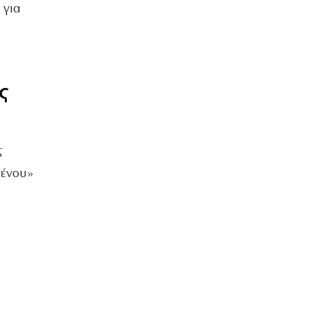
 για
ς
ς
μένου»