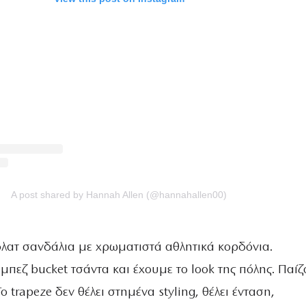
A post shared by Hannah Allen (@hannahallen00)
λατ σανδάλια με χρωματιστά αθλητικά κορδόνια.
πεζ bucket τσάντα και έχουμε το look της πόλης. Παί
 Το trapeze δεν θέλει στημένα styling, θέλει ένταση,