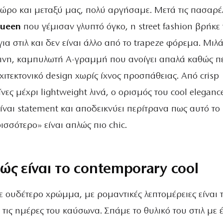
χώρο και μεταξύ μας, πολύ αργήσαμε. Μετά τις πασαρέ
ueen
που γέμισαν γλυπτό όγκο, η street fashion βρήκε 
για στιλ και δεν είναι άλλο από το trapeze φόρεμα. Μιλ
έρινη, καμπυλωτή Α-γραμμή που ανοίγει απαλά καθώς πέ
τεκτονικό design χωρίς ίχνος προσπάθειας. Από crisp
ες μέχρι lightweight λινά, ο ορισμός του cool elegance
 είναι statement και αποδεικνύει περίτρανα πως αυτό το
ρισσότερο» είναι απλώς πιο chic.
ώς είναι το contemporary cool
σε ουδέτερο χρώμμα, με ρομαντικές λεπτομέρειες είναι 
α τις ημέρες του καύσωνα. Σπάμε το θυλικό του στιλ με 