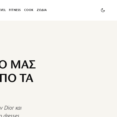
AVEL
FITNESS
COOK
ΖΩΔΙΑ
ΕΟ ΜΑΣ
ΠΟ ΤΑ
ν Dior και
 dresses.