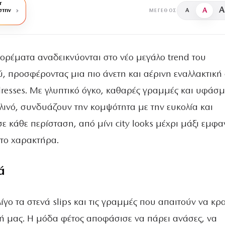
r
A
A
στην
A
ΜΈΓΕΘΟΣ
φορέματα αναδεικνύονται στο νέο μεγάλο trend του
ύ, προσφέροντας μια πιο άνετη και αέρινη εναλλακτική
 dresses. Με γλυπτικό όγκο, καθαρές γραμμές και υφάσ
λινό, συνδυάζουν την κομψότητα με την ευκολία και
 κάθε περίσταση, από μίνι city looks μέχρι μάξι εμφα
υτο χαρακτήρα.
ά
λίγο τα στενά slips και τις γραμμές που απαιτούν να κρ
ή μας. Η μόδα φέτος αποφάσισε να πάρει ανάσες, να