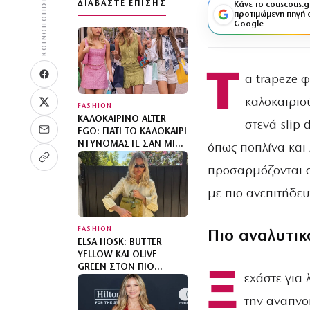
ΚΟΙΝΟΠΟΊΗΣΗ
ΔΙΑΒΆΣΤΕ ΕΠΊΣΗΣ
Κάνε το couscous.g
προτιμώμενη πηγή 
Google
Τ
α trapeze 
καλοκαιριο
FASHION
ΚΑΛΟΚΑΙΡΙΝΌ ALTER
στενά slip
EGO: ΓΙΑΤΊ ΤΟ ΚΑΛΟΚΑΊΡΙ
ΝΤΥΝΌΜΑΣΤΕ ΣΑΝ ΜΙΑ
όπως ποπλίνα και 
«ΆΛΛΗ»;
προσαρμόζονται σε
με πιο ανεπιτήδε
FASHION
Πιο αναλυτικ
ELSA HOSK: BUTTER
YELLOW ΚΑΙ OLIVE
GREEN ΣΤΟΝ ΠΙΟ
Ξ
εχάστε για 
SOPHISTICATED
ΧΡΩΜΑΤΙΚΌ
την αναπνο
ΣΥΝΔΥΑΣΜΌ ΜΕ MIX N’