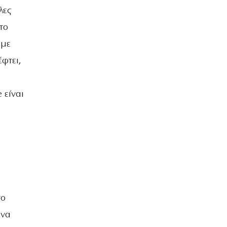
λες
το
άμε
φτει,
 είναι
το
ένα