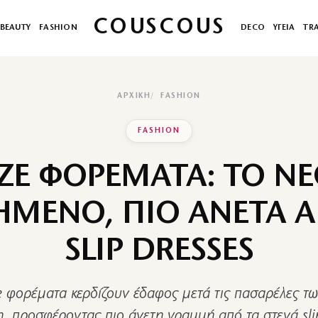
COUSCOUS
BEAUTY
FASHION
DECO
ΥΓΕΙΑ
TR
ΑΡΧΙΚΉ
FASHION
FASHION
ZE ΦΟΡΕΜΑΤΑ: ΤΟ Ν
ΗΜΕΝΟ, ΠΙΟ ΑΝΕΤΑ Α
SLIP DRESSES
e φορέματα κερδίζουν έδαφος μετά τις πασαρέλες τω
 προσφέροντας πιο άνετη γραμμή από τα στενά slip