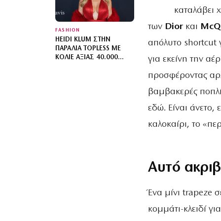
MATCH ΜΟΤΊΒΑ
καταλάβει 
των
Dior
και
McQ
FASHION
HEIDI KLUM ΣΤΗΝ
απόλυτο shortcut 
ΠΑΡΑΛΊΑ TOPLESS ΜΕ
ΚΟΛΙΈ ΑΞΊΑΣ 40.000
για εκείνη την α
ΔΟΛΑΡΊΩΝ
προσφέροντας αρχι
βαμβακερές ποπλίν
εδώ. Είναι άνετο,
καλοκαίρι, το «πε
Αυτό ακριβ
Ένα μίνι trapeze 
κομμάτι-κλειδί γι