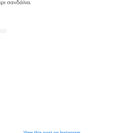
άρι σανδάλια.
View this post on Instagram