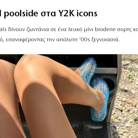
l poolside στα Y2K icons
als δίνουν ζωντάνια σε ένα λευκό μίνι broderie σορτς κ
ό, επαναφέροντας την απόλυτη ’00s ξεγνοιασιά.