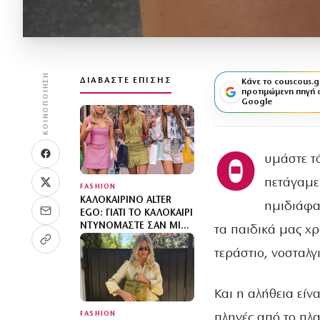
ΚΟΙΝΟΠΟΊΗΣΗ
ΔΙΑΒΆΣΤΕ ΕΠΊΣΗΣ
Κάνε το couscous.g
προτιμώμενη πηγή 
Google
Θ
υμάστε τό
πετάγαμε
FASHION
ΚΑΛΟΚΑΙΡΙΝΌ ALTER
ημιδιάφα
EGO: ΓΙΑΤΊ ΤΟ ΚΑΛΟΚΑΊΡΙ
ΝΤΥΝΌΜΑΣΤΕ ΣΑΝ ΜΙΑ
τα παιδικά μας χρ
«ΆΛΛΗ»;
τεράστιο, νοσταλ
Και η αλήθεια είν
FASHION
πληγές από το πλ