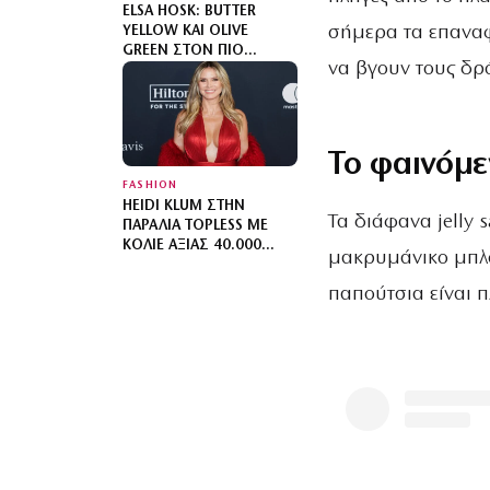
ELSA HOSK: BUTTER
σήμερα τα επαναφέ
YELLOW ΚΑΙ OLIVE
GREEN ΣΤΟΝ ΠΙΟ
να βγουν τους δρ
SOPHISTICATED
ΧΡΩΜΑΤΙΚΌ
ΣΥΝΔΥΑΣΜΌ ΜΕ MIX N’
MATCH ΜΟΤΊΒΑ
Το φαινόμ
FASHION
HEIDI KLUM ΣΤΗΝ
Τα διάφανα jelly 
ΠΑΡΑΛΊΑ TOPLESS ΜΕ
ΚΟΛΙΈ ΑΞΊΑΣ 40.000
μακρυμάνικο μπλο
ΔΟΛΑΡΊΩΝ
παπούτσια είναι π