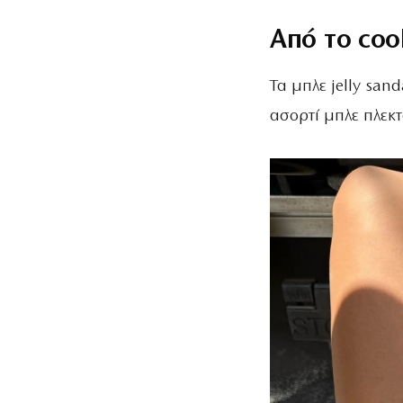
Από το coo
Τα μπλε jelly sand
ασορτί μπλε πλεκτ