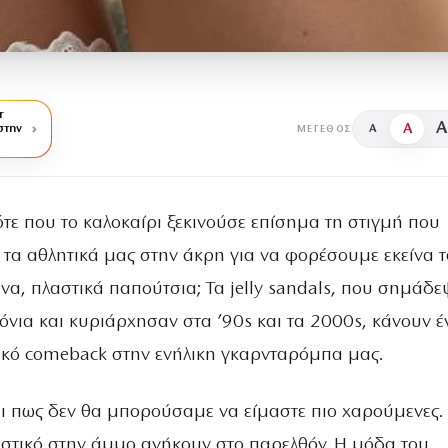
r
A
A
στην
A
ΜΈΓΕΘΟΣ
τε που το καλοκαίρι ξεκινούσε επίσημα τη στιγμή που
 τα αθλητικά μας στην άκρη για να φορέσουμε εκείνα τ
να, πλαστικά παπούτσια; Τα jelly sandals, που σημάδ
όνια και κυριάρχησαν στα ’90s και τα 2000s, κάνουν έ
γικό comeback στην ενήλικη γκαρνταρόμπα μας.
αι πως δεν θα μπορούσαμε να είμαστε πιο χαρούμενες.
αστικό στην άμμο ανήκουν στο παρελθόν. Η μόδα του