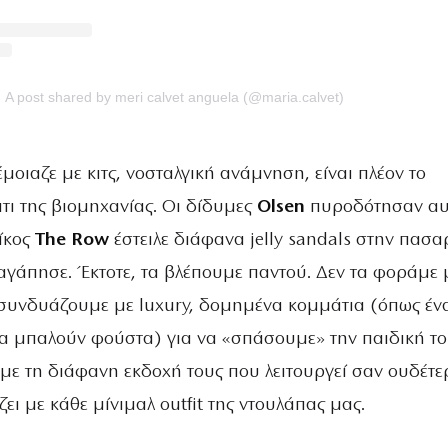
A post shared by meri calvet anguela (@maria.calvet)
μοιαζε με κιτς, νοσταλγική ανάμνηση, είναι πλέον το
ι της βιομηχανίας. Oι δίδυμες
Olsen
πυροδότησαν αυ
οίκος
The Row
έστειλε διάφανα jelly sandals στην πασα
α αγάπησε. Έκτοτε, τα βλέπουμε παντού. Δεν τα φοράμε
 συνδυάζουμε με luxury, δομημένα κομμάτια (όπως έν
ια μπαλούν φούστα) για να «σπάσουμε» την παιδική τ
με τη διάφανη εκδοχή τους που λειτουργεί σαν ουδέτε
ζει με κάθε μίνιμαλ outfit της ντουλάπας μας.