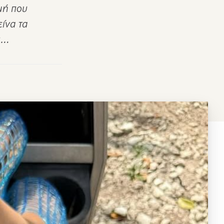
γμή που
ίνα τα
ου…