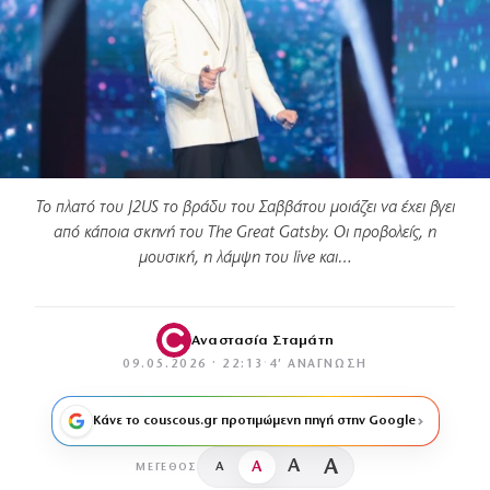
Το πλατό του J2US το βράδυ του Σαββάτου μοιάζει να έχει βγει
από κάποια σκηνή του The Great Gatsby. Οι προβολείς, η
μουσική, η λάμψη του live και…
Αναστασία Σταμάτη
09.05.2026 · 22:13
·
4′ ΑΝΆΓΝΩΣΗ
Κάνε το couscous.gr προτιμώμενη πηγή στην Google
A
A
A
A
ΜΈΓΕΘΟΣ