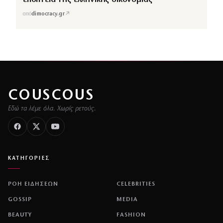
↗
από
dimocracy.gr
COUSCOUS
Εδώ τα λέμε όλα. Χωρίς ρετούς.
ΚΑΤΗΓΟΡΙΕΣ
ΡΟΗ ΕΙΔΗΣΕΩΝ
CELEBRITIES
GOSSIP
MEDIA
BEAUTY
FASHION