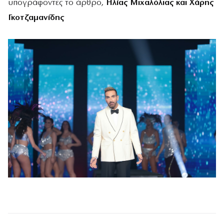
υπογράφοντες το άρθρο,
Ηλίας Μιχαλόλιας και Χάρης
Γκοτζαμανίδης