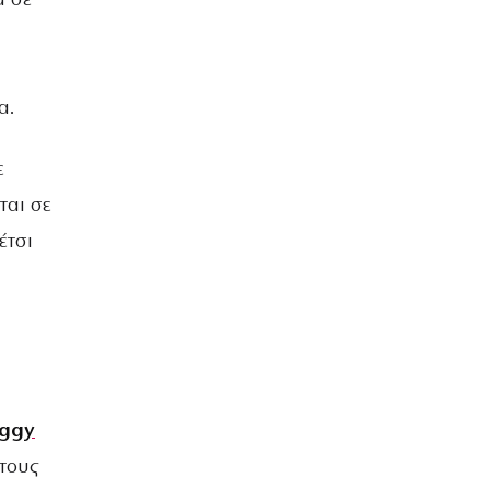
α σε
α.
ε
ται σε
έτσι
ggy
ητους