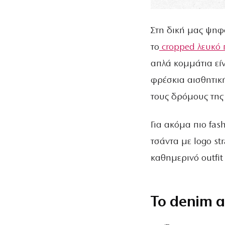
Στη δική μας ψηφο
το
cropped λευκό
απλά κομμάτια εί
φρέσκια αισθητικ
τους δρόμους της
Για ακόμα πιο fas
τσάντα με logo st
καθημερινό outfit 
Το denim 