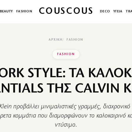
COUSCOUS
BEAUTY
FASHION
DECO
ΥΓΕΙΑ
TR
ΑΡΧΙΚΉ
FASHION
FASHION
ORK STYLE: ΤΑ ΚΑΛΟΚ
ENTIALS ΤΗΣ CALVIN K
Klein προβάλλει μινιμαλιστικές γραμμές, διαχρονικό
ρετα κομμάτια που διαμορφώνουν το καλοκαιρινό κ
ντύσιμο.