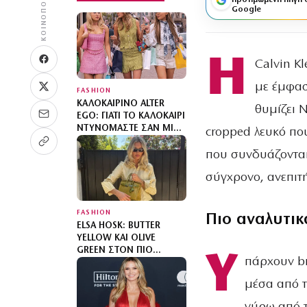
ΚΟΙΝΟΠΟΊΗΣΗ
προτιμώμενη πηγή 
Google
Η
Calvin Kl
με έμφασ
FASHION
ΚΑΛΟΚΑΙΡΙΝΌ ALTER
θυμίζει N
EGO: ΓΙΑΤΊ ΤΟ ΚΑΛΟΚΑΊΡΙ
ΝΤΥΝΌΜΑΣΤΕ ΣΑΝ ΜΙΑ
cropped λευκό που
«ΆΛΛΗ»;
που συνδυάζονται
σύγχρονο, ανεπιτή
FASHION
Πιο αναλυτικ
ELSA HOSK: BUTTER
YELLOW ΚΑΙ OLIVE
GREEN ΣΤΟΝ ΠΙΟ
Υ
πάρχουν br
SOPHISTICATED
ΧΡΩΜΑΤΙΚΌ
μέσα από τ
ΣΥΝΔΥΑΣΜΌ ΜΕ MIX N’
MATCH ΜΟΤΊΒΑ