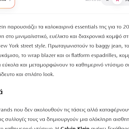
A
στην
A
ΜΈΓΕΘΟΣ
ein παρουσιάζει τα καλοκαιρινά essentials της για το 2
η στο μινιμαλιστικό, ευέλικτο και διαχρονικά κομψό στ
ew York street style. Πρωταγωνιστούν το baggy jean, τ
κάμισο, το wrap blazer και οι flatform espadrilles, κο
 εύκολα και μεταμορφώνουν το καθημερινό ντύσιμο σ
δευτο και στιλάτο look.
ά
ands που δεν ακολουθούν τις τάσεις αλλά καταφέρνου
ις συλλογές τους να δημιουργούν μια ολόκληρη αισθητ