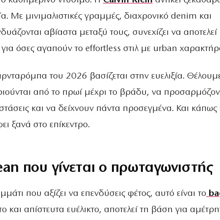
ο καθημερινό ντύσιμο. Η
Calvin Klein
ανήκει ξεκάθαρ
α. Με μινιμαλιστικές γραμμές, διαχρονικό denim και
υάζονται αβίαστα μεταξύ τους, συνεχίζει να αποτελεί
ια όσες αγαπούν το effortless στιλ με urban χαρακτήρ
αρνταρόμπα του 2026 βασίζεται στην ευελιξία. Θέλουμ
ιούνται από το πρωί μέχρι το βράδυ, να προσαρμόζον
στάσεις και να δείχνουν πάντα προσεγμένα. Και κάπως 
ει ξανά στο επίκεντρο.
ean που γίνεται ο πρωταγωνιστής
μμάτι που αξίζει να επενδύσεις φέτος, αυτό είναι το
ba
το και απίστευτα ευέλικτο, αποτελεί τη βάση για αμέτρ