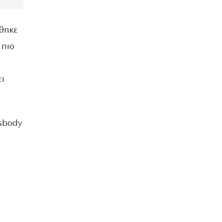
χθηκε
 πιο
ει
ssbody