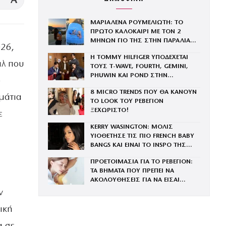
A
ΜΑΡΙΑΛΕΝΑ ΡΟΥΜΕΛΙΩΤΗ: ΤΟ
ΠΡΩΤΟ ΚΑΛΟΚΑΙΡΙ ΜΕ ΤΟΝ 2
ΜΗΝΩΝ ΓΙΟ ΤΗΣ ΣΤΗΝ ΠΑΡΑΛΙΑ
026,
ΚΑΙ ΤΟ ΤΡΥΦΕΡΟ ΒΙΝΤΕΟ
Η TOMMY HILFIGER ΥΠΟΔΕΧΕΤΑΙ
ιλ που
ΤΟΥΣ Τ-WAVE, FOURTH, GEMINI,
PHUWIN ΚΑΙ POND ΣΤΗΝ
ο
ΟΙΚΟΓΕΝΕΙΑ ΤΟΥ BRAND
8 MICRO TRENDS ΠΟΥ ΘΑ ΚΑΝΟΥΝ
μμάτια
ΤΟ LOOK ΤΟΥ ΡΕΒΕΓΙΟΝ
ΞΕΧΩΡΙΣΤΟ!
ε
KERRY WASINGTON: ΜΟΛΙΣ
ΥΙΟΘΕΤΗΣΕ ΤΙΣ ΠΙΟ FRENCH BABY
BANGS ΚΑΙ ΕΙΝΑΙ ΤΟ INSPO ΤΗΣ
ΧΡΟΝΙΑΣ
ΠΡΟΕΤΟΙΜΑΣΙΑ ΓΙΑ ΤΟ ΡΕΒΕΓΙΟΝ:
ΤΑ ΒΗΜΑΤΑ ΠΟΥ ΠΡΕΠΕΙ ΝΑ
ΑΚΟΛΟΥΘΗΣΕΙΣ ΓΙΑ ΝΑ ΕΙΣΑΙ
ΕΝΤΥΠΩΣΙΑΚΗ ΤΗΝ ΠΙΟ ΛΑΜΠΕΡΗ
ν
ΒΡΑΔΙΑ ΤΟΥ ΧΡΟΝΟΥ
ική