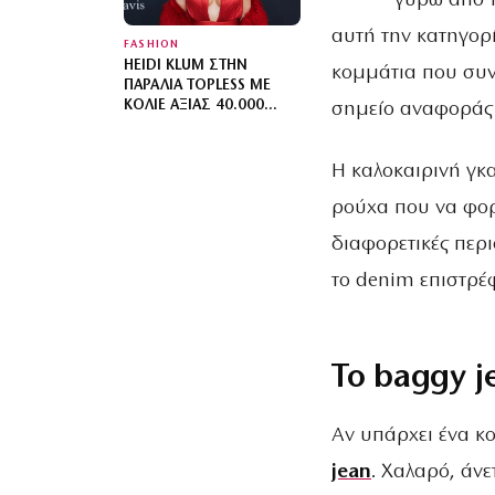
γύρω από τ
αυτή την κατηγορί
FASHION
HEIDI KLUM ΣΤΗΝ
κομμάτια που συνδ
ΠΑΡΑΛΊΑ TOPLESS ΜΕ
ΚΟΛΙΈ ΑΞΊΑΣ 40.000
σημείο αναφοράς γ
ΔΟΛΑΡΊΩΝ
Η καλοκαιρινή γκ
ρούχα που να φορ
διαφορετικές περι
το denim επιστρέφ
Το baggy j
Αν υπάρχει ένα κο
jean
. Χαλαρό, άνε