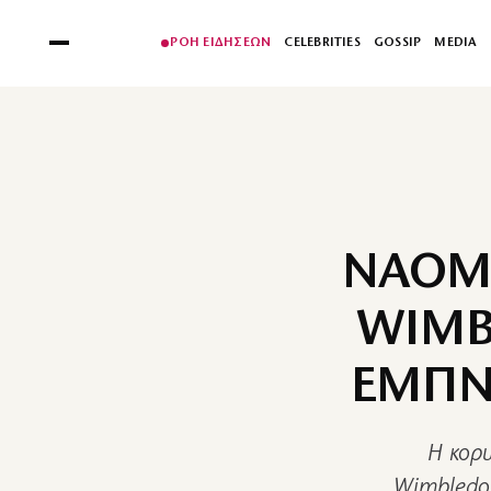
ΡΟΗ ΕΙΔΗΣΕΩΝ
CELEBRITIES
GOSSIP
MEDIA
NAOMI
WIMB
ΕΜΠΝΕ
Η κορυ
Wimbledon