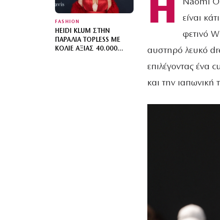
Η
Naomi Os
είναι κάτ
FASHION
HEIDI KLUM ΣΤΗΝ
φετινό W
ΠΑΡΑΛΊΑ TOPLESS ΜΕ
ΚΟΛΙΈ ΑΞΊΑΣ 40.000
αυστηρό λευκό dr
ΔΟΛΑΡΊΩΝ
επιλέγοντας ένα 
και την ιαπωνική 