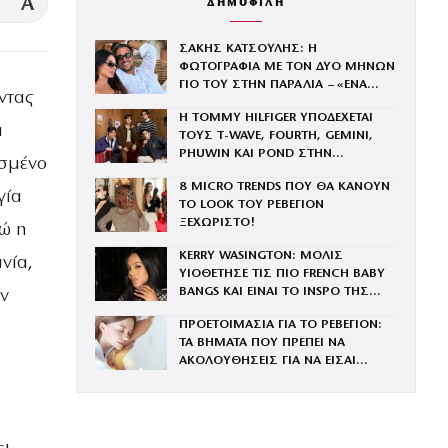
A
ΔΗΜΟΦΙΛΗ
ΣΑΚΗΣ ΚΑΤΣΟΥΛΗΣ: Η
ΦΩΤΟΓΡΑΦΙΑ ΜΕ ΤΟΝ ΔΥΟ ΜΗΝΩΝ
ΓΙΟ ΤΟΥ ΣΤΗΝ ΠΑΡΑΛΙΑ – «ΕΝΑ
ντας
ΔΙΑΦΟΡΕΤΙΚΟ ΚΑΛΟΚΑΙΡΙ»
Η TOMMY HILFIGER ΥΠΟΔΕΧΕΤΑΙ
α
ΤΟΥΣ Τ-WAVE, FOURTH, GEMINI,
PHUWIN ΚΑΙ POND ΣΤΗΝ
υσμένο
ΟΙΚΟΓΕΝΕΙΑ ΤΟΥ BRAND
8 MICRO TRENDS ΠΟΥ ΘΑ ΚΑΝΟΥΝ
γία
ΤΟ LOOK ΤΟΥ ΡΕΒΕΓΙΟΝ
ΞΕΧΩΡΙΣΤΟ!
νώ η
KERRY WASINGTON: ΜΟΛΙΣ
νία,
ΥΙΟΘΕΤΗΣΕ ΤΙΣ ΠΙΟ FRENCH BABY
BANGS ΚΑΙ ΕΙΝΑΙ ΤΟ INSPO ΤΗΣ
αν
ΧΡΟΝΙΑΣ
ΠΡΟΕΤΟΙΜΑΣΙΑ ΓΙΑ ΤΟ ΡΕΒΕΓΙΟΝ:
ΤΑ ΒΗΜΑΤΑ ΠΟΥ ΠΡΕΠΕΙ ΝΑ
ΑΚΟΛΟΥΘΗΣΕΙΣ ΓΙΑ ΝΑ ΕΙΣΑΙ
ΕΝΤΥΠΩΣΙΑΚΗ ΤΗΝ ΠΙΟ ΛΑΜΠΕΡΗ
ΒΡΑΔΙΑ ΤΟΥ ΧΡΟΝΟΥ