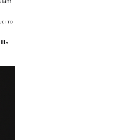
 Slam
ο
ει το
ill»