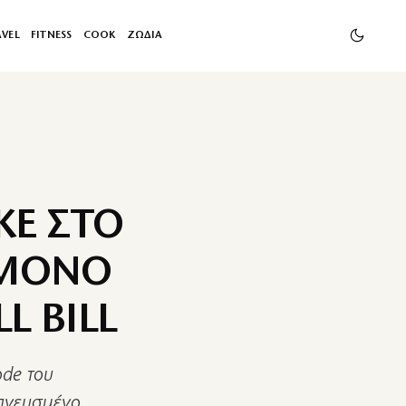
AVEL
FITNESS
COOK
ΖΩΔΙΑ
ΚΕ ΣΤΟ
ΙΜΟΝΟ
L BILL
ode του
μπνευσμένο