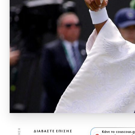
ΔΙΑΒΆΣΤΕ ΕΠΊΣΗΣ
Κάνε το couscous.g