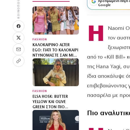
ΚΟΙΝΟΠΟΊΗΣΗ
προτιμώμενη πηγή 
Google
Η
Naomi Os
τον αυστ
FASHION
ΚΑΛΟΚΑΙΡΙΝΌ ALTER
ξεχωριστ
EGO: ΓΙΑΤΊ ΤΟ ΚΑΛΟΚΑΊΡΙ
ΝΤΥΝΌΜΑΣΤΕ ΣΑΝ ΜΙΑ
από το «Kill Bill
«ΆΛΛΗ»;
της Hana Yagi, σ
ίδια αποκάλυψε ότ
επιβεβαιώνοντας 
FASHION
πασαρέλα με προ
ELSA HOSK: BUTTER
YELLOW ΚΑΙ OLIVE
GREEN ΣΤΟΝ ΠΙΟ
Πιο αναλυτικ
SOPHISTICATED
ΧΡΩΜΑΤΙΚΌ
ΣΥΝΔΥΑΣΜΌ ΜΕ MIX N’
MATCH ΜΟΤΊΒΑ