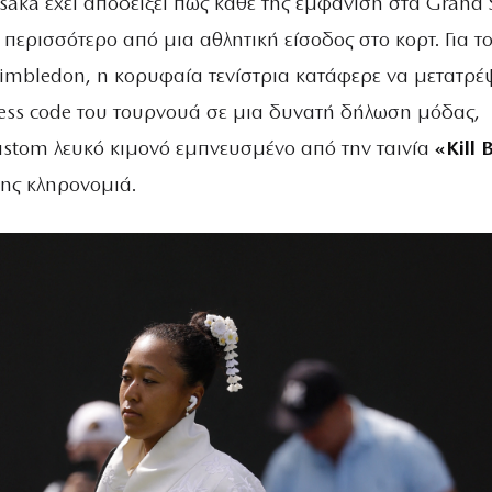
aka έχει αποδείξει πως κάθε της εμφάνιση στα Grand
ι περισσότερο από μια αθλητική είσοδος στο κορτ. Για τ
imbledon, η κορυφαία τενίστρια κατάφερε να μετατρέψ
ess code του τουρνουά σε μια δυνατή δήλωση μόδας,
custom λευκό κιμονό εμπνευσμένο από την ταινία
«Kill B
της κληρονομιά.