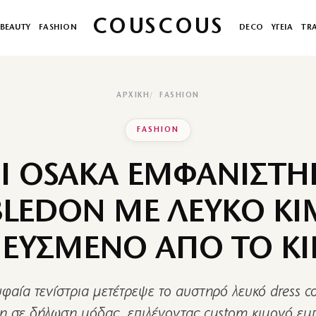
COUSCOUS
BEAUTY
FASHION
DECO
ΥΓΕΙΑ
TR
ΑΡΧΙΚΉ
FASHION
FASHION
 OSAKA ΕΜΦΑΝΙΣΤΗ
LEDON ΜΕ ΛΕΥΚΟ Κ
ΥΣΜΕΝΟ ΑΠΟ ΤΟ KIL
φαία τενίστρια μετέτρεψε το αυστηρό λευκό dress c
 σε δήλωση μόδας, επιλέγοντας custom κιμονό ε