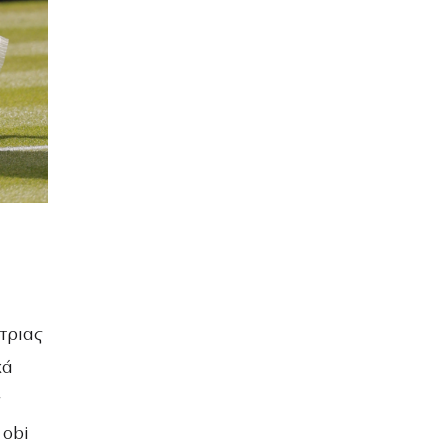
τριας
κά
 obi