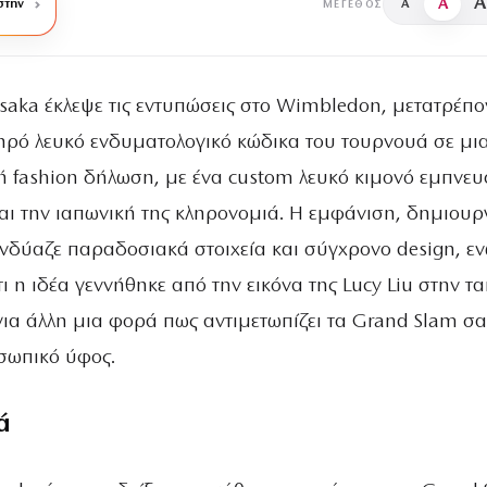
A
A
στην
A
ΜΈΓΕΘΟΣ
aka έκλεψε τις εντυπώσεις στο Wimbledon, μετατρέπο
ηρό λευκό ενδυματολογικό κώδικα του τουρνουά σε μι
ή fashion δήλωση, με ένα custom λευκό κιμονό εμπνε
» και την ιαπωνική της κληρονομιά. Η εμφάνιση, δημιουρ
υνδύαζε παραδοσιακά στοιχεία και σύγχρονο design, ε
ι η ιδέα γεννήθηκε από την εικόνα της Lucy Liu στην ται
για άλλη μια φορά πως αντιμετωπίζει τα Grand Slam σ
σωπικό ύφος.
ά