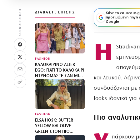
ΚΟΙΝΟΠΟΊΗΣΗ
ΔΙΑΒΆΣΤΕ ΕΠΊΣΗΣ
Κάνε το couscous.g
προτιμώμενη πηγή 
Google
Η
Stradiva
εμπνευσμ
FASHION
ΚΑΛΟΚΑΙΡΙΝΌ ALTER
απογεύμα
EGO: ΓΙΑΤΊ ΤΟ ΚΑΛΟΚΑΊΡΙ
ΝΤΥΝΌΜΑΣΤΕ ΣΑΝ ΜΙΑ
και λευκού. Αέριν
«ΆΛΛΗ»;
συνδυάζονται με 
looks ιδανικά για
FASHION
Πιο αναλυτικ
ELSA HOSK: BUTTER
YELLOW ΚΑΙ OLIVE
GREEN ΣΤΟΝ ΠΙΟ
πάρχουν μέ
SOPHISTICATED