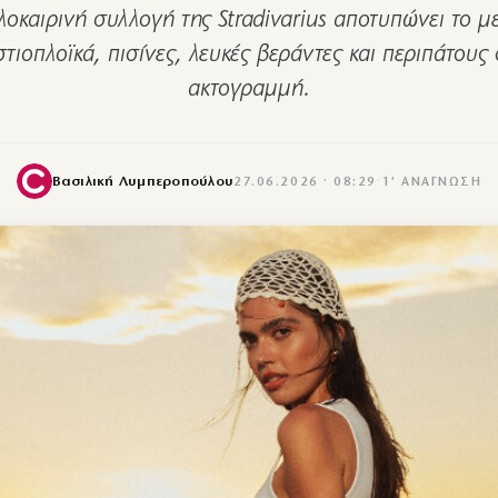
λοκαιρινή συλλογή της Stradivarius αποτυπώνει το μ
στιοπλοϊκά, πισίνες, λευκές βεράντες και περιπάτους
ακτογραμμή.
Βασιλική Λυμπεροπούλου
27.06.2026 · 08:29
·
1′ ΑΝΆΓΝΩΣΗ