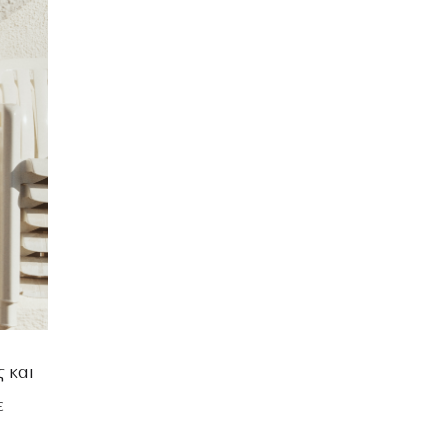
 και
ε