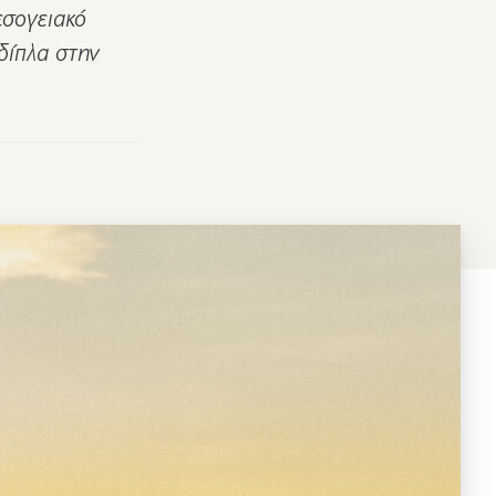
εσογειακό
 δίπλα στην