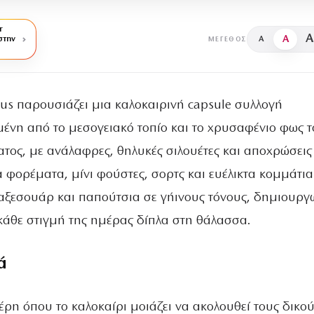
r
A
A
στην
A
ΜΈΓΕΘΟΣ
rius παρουσιάζει μια καλοκαιρινή capsule συλλογή
ένη από το μεσογειακό τοπίο και το χρυσαφένιο φως τ
τος, με ανάλαφρες, θηλυκές σιλουέτες και αποχρώσεις
α φορέματα, μίνι φούστες, σορτς και ευέλικτα κομμάτια
αξεσουάρ και παπούτσια σε γήινους τόνους, δημιουργ
 κάθε στιγμή της ημέρας δίπλα στη θάλασσα.
ά
ρη όπου το καλοκαίρι μοιάζει να ακολουθεί τους δικού