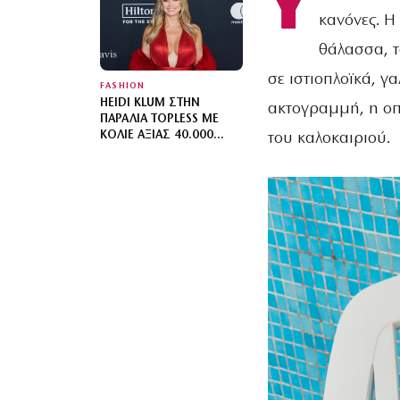
Υ
ΧΡΩΜΑΤΙΚΌ
κανόνες. Η
ΣΥΝΔΥΑΣΜΌ ΜΕ MIX N’
MATCH ΜΟΤΊΒΑ
θάλασσα, τ
σε ιστιοπλοϊκά, γ
FASHION
HEIDI KLUM ΣΤΗΝ
ακτογραμμή, η οπ
ΠΑΡΑΛΊΑ TOPLESS ΜΕ
ΚΟΛΙΈ ΑΞΊΑΣ 40.000
του καλοκαιριού.
ΔΟΛΑΡΊΩΝ