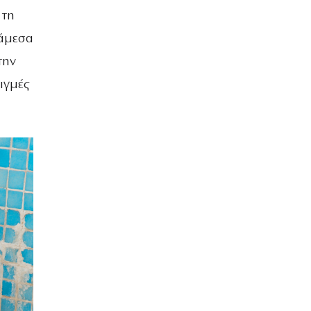
ΒΡΑΔΙΑ ΤΟΥ ΧΡΟΝΟΥ
 τη
νάμεσα
την
ιγμές