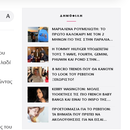
A
ΔΗΜΟΦΙΛΗ
ΜΑΡΙΑΛΕΝΑ ΡΟΥΜΕΛΙΩΤΗ: ΤΟ
ΠΡΩΤΟ ΚΑΛΟΚΑΙΡΙ ΜΕ ΤΟΝ 2
ΜΗΝΩΝ ΓΙΟ ΤΗΣ ΣΤΗΝ ΠΑΡΑΛΙΑ
ΚΑΙ ΤΟ ΤΡΥΦΕΡΟ ΒΙΝΤΕΟ
Η TOMMY HILFIGER ΥΠΟΔΕΧΕΤΑΙ
ου
ΤΟΥΣ Τ-WAVE, FOURTH, GEMINI,
PHUWIN ΚΑΙ POND ΣΤΗΝ
 λαδί
ΟΙΚΟΓΕΝΕΙΑ ΤΟΥ BRAND
8 MICRO TRENDS ΠΟΥ ΘΑ ΚΑΝΟΥΝ
ΤΟ LOOK ΤΟΥ ΡΕΒΕΓΙΟΝ
ΞΕΧΩΡΙΣΤΟ!
ώντας
KERRY WASINGTON: ΜΟΛΙΣ
ΥΙΟΘΕΤΗΣΕ ΤΙΣ ΠΙΟ FRENCH BABY
BANGS ΚΑΙ ΕΙΝΑΙ ΤΟ INSPO ΤΗΣ
ΧΡΟΝΙΑΣ
ΠΡΟΕΤΟΙΜΑΣΙΑ ΓΙΑ ΤΟ ΡΕΒΕΓΙΟΝ:
ΤΑ ΒΗΜΑΤΑ ΠΟΥ ΠΡΕΠΕΙ ΝΑ
ΑΚΟΛΟΥΘΗΣΕΙΣ ΓΙΑ ΝΑ ΕΙΣΑΙ
ΕΝΤΥΠΩΣΙΑΚΗ ΤΗΝ ΠΙΟ ΛΑΜΠΕΡΗ
ς του