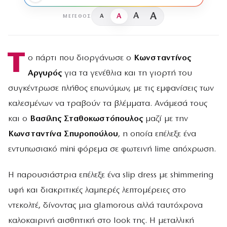
A
A
A
A
ΜΈΓΕΘΟΣ
Τ
ο πάρτι που διοργάνωσε ο
Κωνσταντίνος
Αργυρός
για τα γενέθλια και τη γιορτή του
συγκέντρωσε πλήθος επωνύμων, με τις εμφανίσεις των
καλεσμένων να τραβούν τα βλέμματα. Ανάμεσά τους
και ο
Βασίλης Σταθοκωστόπουλος
μαζί με την
Κωνσταντίνα Σπυροπούλου
, η οποία επέλεξε ένα
εντυπωσιακό mini φόρεμα σε φωτεινή lime απόχρωση.
Η παρουσιάστρια επέλεξε ένα slip dress με shimmering
υφή και διακριτικές λαμπερές λεπτομέρειες στο
ντεκολτέ, δίνοντας μια glamorous αλλά ταυτόχρονα
καλοκαιρινή αισθητική στο look της. Η μεταλλική