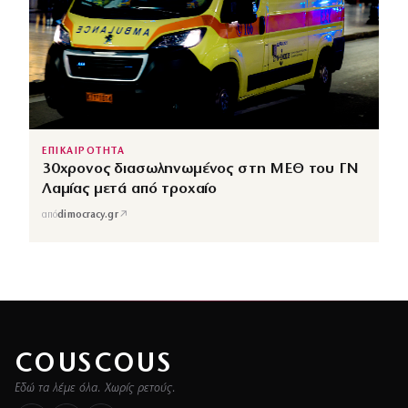
ΕΠΙΚΑΙΡΟΤΗΤΑ
30χρονος διασωληνωμένος στη ΜΕΘ του ΓΝ
Λαμίας μετά από τροχαίο
↗
από
dimocracy.gr
COUSCOUS
Εδώ τα λέμε όλα. Χωρίς ρετούς.