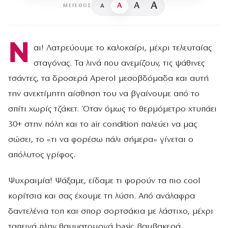
A
A
A
A
ΜΈΓΕΘΟΣ
Ν
αι! Λατρεύουμε το καλοκαίρι, μέχρι τελευταίας
σταγόνας. Τα λινά που ανεμίζουν, τις ψάθινες
τσάντες, τα δροσερά Aperol μεσοβδόμαδα και αυτή
την ανεκτίμητη αίσθηση του να βγαίνουμε από το
σπίτι χωρίς τζάκετ. Όταν όμως το θερμόμετρο χτυπάει
30+ στην πόλη και το air condition παλεύει να μας
σώσει, το «τι να φορέσω πάλι σήμερα» γίνεται ο
απόλυτος γρίφος.
Ψυχραιμία! Ψάξαμε, είδαμε τι φορούν τα πιο cool
κορίτσια και σας έχουμε τη λύση. Από ανάλαφρα
δαντελένια τοπ και σπορ σορτσάκια με λάστιχο, μέχρι
ταπεινά πλην θαυματουργά basic βαμβακερά