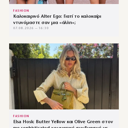
FASHION
Καλοκαιρινό Alter Ego: Γιατί το καλοκαίρι
ντυνόμαστε σαν μια «άλλη»;
07.08.2026 — 16:30
FASHION
Elsa Hosk: Butter Yellow και Olive Green στον