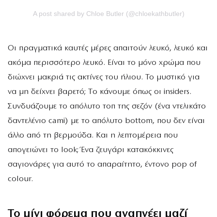
A post shared by Chloe Butler (@chloekathbutler)
Οι πραγματικά καυτές μέρες απαιτούν λευκό, λευκό και
ακόμα περισσότερο λευκό. Είναι το μόνο χρώμα που
διώχνει μακριά τις ακτίνες του ήλιου. Το μυστικό για
να μη δείχνει βαρετό; Τo κάνουμε όπως οι insiders.
Συνδυάζουμε το απόλυτο τοπ της σεζόν (ένα ντελικάτο
δαντελένιο cami) με το απόλυτο bottom, που δεν είναι
άλλο από τη βερμούδα. Και η λεπτομέρεια που
απογειώνει το look; Ένα ζευγάρι κατακόκκινες
σαγιονάρες για αυτό το απαραίτητο, έντονο pop of
colour.
Το μίνι φόρεμα που αναπνέει μαζί