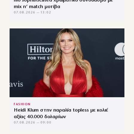
πιο sophisticated χρωματικό συνδυασμό με
mix n’ match μοτίβα
07.08.2026 — 13:02
FASHION
Heidi Klum στην παραλία topless με κολιέ
αξίας 40.000 δολαρίων
07.08.2026 — 09:00