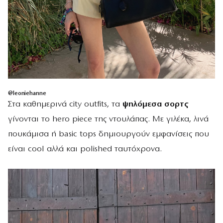
@leoniehanne
Στα καθημερινά city outfits, τα
ψηλόμεσα σορτς
γίνονται το hero piece της ντουλάπας. Με γιλέκα, λινά
πουκάμισα ή basic tops δημιουργούν εμφανίσεις που
είναι cool αλλά και polished ταυτόχρονα.