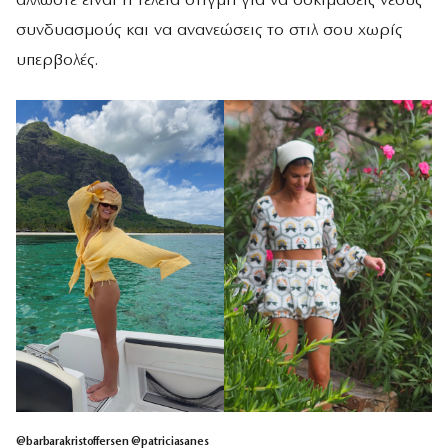
άλλωστε είναι η τέλεια στιγμή για να δοκιμάσεις νέους
συνδυασμούς και να ανανεώσεις το στιλ σου χωρίς
υπερβολές.
@barbarakristoffersen @patriciasanes