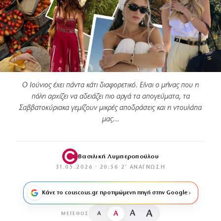
Ο Ιούνιος έχει πάντα κάτι διαφορετικό. Είναι ο μήνας που η
πόλη αρχίζει να αδειάζει πιο αργά τα απογεύματα, τα
Σαββατοκύριακα γεμίζουν μικρές αποδράσεις και η ντουλάπα
μας…
Βασιλική Λυμπεροπούλου
31.05.2026 · 20:56
·
2′ ΑΝΆΓΝΩΣΗ
Κάνε το couscous.gr προτιμώμενη πηγή στην Google
A
A
A
A
ΜΈΓΕΘΟΣ