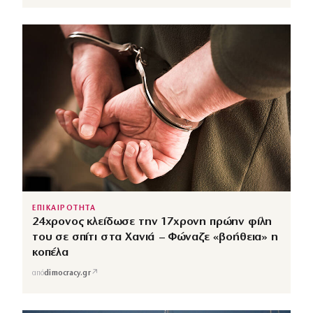
ΕΠΙΚΑΙΡΟΤΗΤΑ
24χρονος κλείδωσε την 17χρονη πρώην φίλη
του σε σπίτι στα Χανιά – Φώναζε «βοήθεια» η
κοπέλα
↗
από
dimocracy.gr