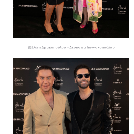
Ελένη Δρακοπούλου – Δέσποινα Γιαννακοπούλου