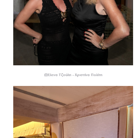
Έλενα Τζούλη – Χριστίνα Πολίτη