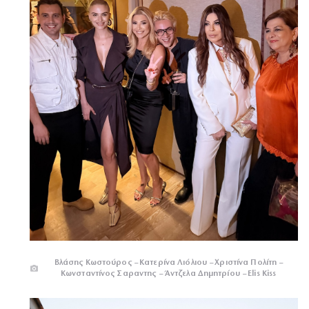
Βλάσης Κωστούρος – Κατερίνα Λιόλιου – Χριστίνα Πολίτη –
Κωνσταντίνος Σαραντης – Άντζελα Δημητρίου – Elis Kiss