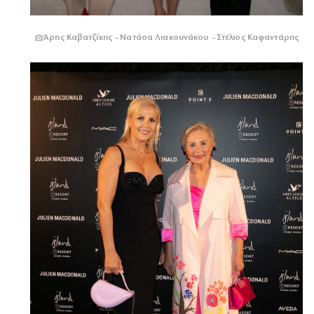
Άρης Καβατζίκης – Νατάσα Λιακουνάκου – Στέλιος Καφαντάρης