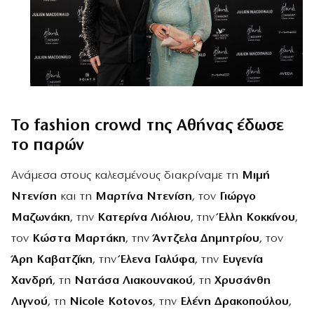
Το fashion crowd της Αθήνας έδωσε
το παρών
Ανάμεσα στους καλεσμένους διακρίναμε τη
Μιμή
Ντενίση
και τη
Μαρτίνα Ντενίση
, τον
Γιώργο
Μαζωνάκη
, την
Κατερίνα Λιόλιου
, την
Έλλη Κοκκίνου
,
τον
Κώστα Μαρτάκη
, την
Άντζελα Δημητρίου
, τον
Άρη Καβατζίκη
, την
Έλενα Γαλύφα
, την
Ευγενία
Χανδρή
, τη
Νατάσα Λιακουνακού
, τη
Χρυσάνθη
Λιγνού
, τη
Nicole Kotovos
, την
Ελένη Δρακοπούλου
,