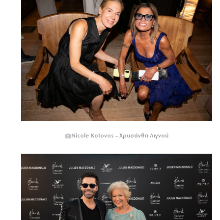
Nicole Kotovos – Χρυσάνθη Λιγνού