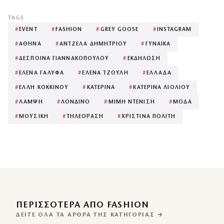
TAGS
#
EVENT
#
FASHION
#
GREY GOOSE
#
INSTAGRAM
#
ΑΘΗΝΑ
#
ΑΝΤΖΕΛΑ ΔΗΜΗΤΡΙΟΥ
#
ΓΥΝΑΙΚΑ
#
ΔΕΣΠΟΙΝΑ ΓΙΑΝΝΑΚΟΠΟΥΛΟΥ
#
ΕΚΔΗΛΩΣΗ
#
ΕΛΕΝΑ ΓΑΛΥΦΑ
#
ΕΛΕΝΑ ΤΖΟΥΛΗ
#
ΕΛΛΑΔΑ
#
ΕΛΛΗ ΚΟΚΚΙΝΟΥ
#
ΚΑΤΕΡΙΝΑ
#
ΚΑΤΕΡΙΝΑ ΛΙΟΛΙΟΥ
#
ΛΑΜΨΗ
#
ΛΟΝΔΙΝΟ
#
ΜΙΜΗ ΝΤΕΝΙΣΗ
#
ΜΟΔΑ
#
ΜΟΥΣΙΚΗ
#
ΤΗΛΕΟΡΑΣΗ
#
ΧΡΙΣΤΙΝΑ ΠΟΛΙΤΗ
ΠΕΡΙΣΣΌΤΕΡΑ ΑΠΌ FASHION
ΔΕΊΤΕ ΌΛΑ ΤΑ ΆΡΘΡΑ ΤΗΣ ΚΑΤΗΓΟΡΊΑΣ →