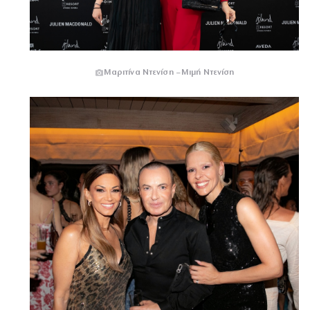
Μαριτίνα Ντενίση – Μιμή Ντενίση