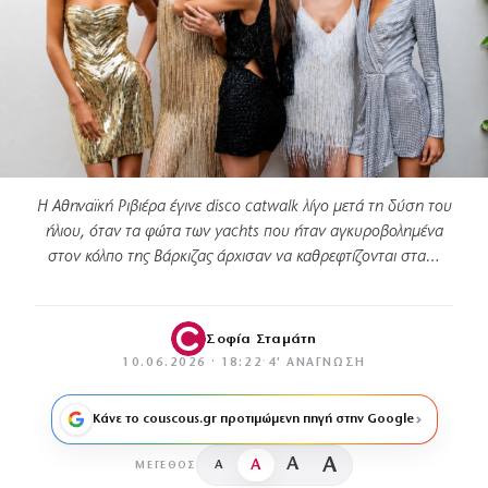
Η Αθηναϊκή Ριβιέρα έγινε disco catwalk λίγο μετά τη δύση του
ήλιου, όταν τα φώτα των yachts που ήταν αγκυροβολημένα
στον κόλπο της Βάρκιζας άρχισαν να καθρεφτίζονται στα…
Σοφία Σταμάτη
10.06.2026 · 18:22
·
4′ ΑΝΆΓΝΩΣΗ
Κάνε το couscous.gr προτιμώμενη πηγή στην Google
A
A
A
A
ΜΈΓΕΘΟΣ