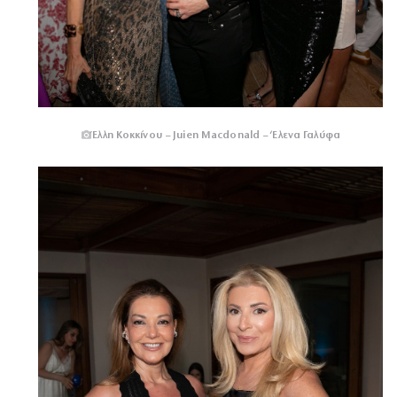
Έλλη Κοκκίνου – Juien Macdonald – ‘Ελενα Γαλύφα