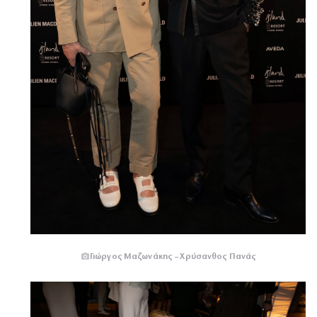
Γιώργος Μαζωνάκης – Χρύσανθος Πανάς