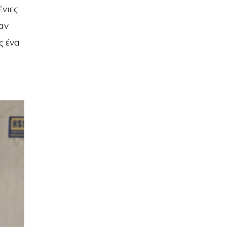
ένιες
αν
ς ένα