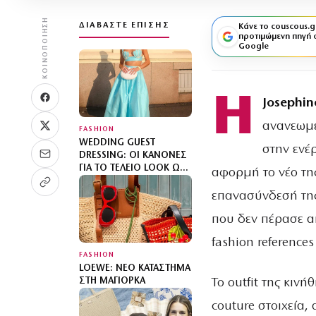
ΚΟΙΝΟΠΟΊΗΣΗ
ΔΙΑΒΆΣΤΕ ΕΠΊΣΗΣ
Κάνε το couscous.g
προτιμώμενη πηγή 
Google
Η
Josephi
ανανεωμέ
FASHION
WEDDING GUEST
στην ενέρ
DRESSING: ΟΙ ΚΑΝΌΝΕΣ
ΓΙΑ ΤΟ ΤΈΛΕΙΟ LOOK ΩΣ
αφορμή το νέο τη
ΚΑΛΕΣΜΈΝΗ ΣΕ ΓΆΜΟ
επανασύνδεσή της 
που δεν πέρασε α
fashion reference
FASHION
LOEWE: ΝΈΟ ΚΑΤΆΣΤΗΜΑ
Το outfit της κιν
ΣΤΗ ΜΑΓΙΌΡΚΑ
couture στοιχεία, 