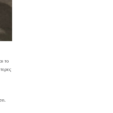
αι το
ύτερες
ση.