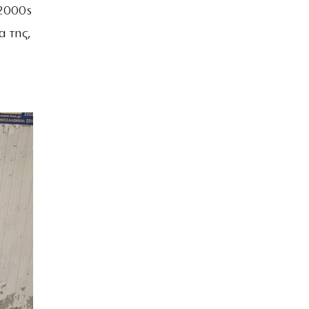
 2000s
α της,