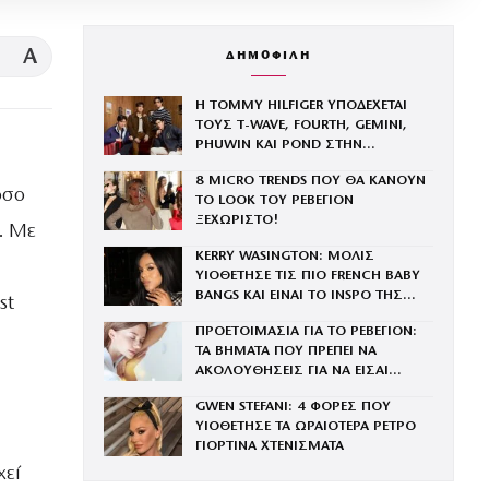
A
ΔΗΜΟΦΙΛΗ
Η TOMMY HILFIGER ΥΠΟΔΕΧΕΤΑΙ
ΤΟΥΣ Τ-WAVE, FOURTH, GEMINI,
PHUWIN ΚΑΙ POND ΣΤΗΝ
ΟΙΚΟΓΕΝΕΙΑ ΤΟΥ BRAND
8 MICRO TRENDS ΠΟΥ ΘΑ ΚΑΝΟΥΝ
όσο
ΤΟ LOOK ΤΟΥ ΡΕΒΕΓΙΟΝ
ΞΕΧΩΡΙΣΤΟ!
ς. Με
KERRY WASINGTON: ΜΟΛΙΣ
ΥΙΟΘΕΤΗΣΕ ΤΙΣ ΠΙΟ FRENCH BABY
BANGS ΚΑΙ ΕΙΝΑΙ ΤΟ INSPO ΤΗΣ
st
ΧΡΟΝΙΑΣ
ΠΡΟΕΤΟΙΜΑΣΙΑ ΓΙΑ ΤΟ ΡΕΒΕΓΙΟΝ:
ΤΑ ΒΗΜΑΤΑ ΠΟΥ ΠΡΕΠΕΙ ΝΑ
ΑΚΟΛΟΥΘΗΣΕΙΣ ΓΙΑ ΝΑ ΕΙΣΑΙ
ΕΝΤΥΠΩΣΙΑΚΗ ΤΗΝ ΠΙΟ ΛΑΜΠΕΡΗ
GWEN STEFANI: 4 ΦΟΡΕΣ ΠΟΥ
ΒΡΑΔΙΑ ΤΟΥ ΧΡΟΝΟΥ
ΥΙΟΘΕΤΗΣΕ ΤΑ ΩΡΑΙΟΤΕΡΑ ΡΕΤΡΟ
ΓΙΟΡΤΙΝΑ ΧΤΕΝΙΣΜΑΤΑ
χεί