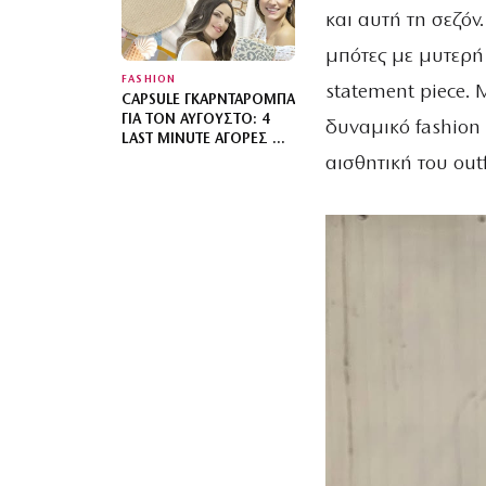
και αυτή τη σεζόν
μπότες με μυτερή
FASHION
statement piece. M
CAPSULE ΓΚΑΡΝΤΑΡΌΜΠΑ
ΓΙΑ ΤΟΝ ΑΎΓΟΥΣΤΟ: 4
δυναμικό fashion 
LAST MINUTE ΑΓΟΡΈΣ ΜΕ
ΤΗΝ ΥΠΟΓΡΑΦΉ ΤΗΣ
αισθητική του outf
DOCA