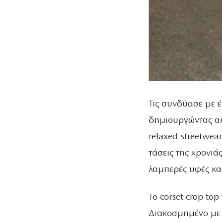
Τις συνδύασε με 
δημιουργώντας αυτ
relaxed streetwear
τάσεις της χρονιά
λαμπερές υφές και
Το corset crop to
Διακοσμημένο με π