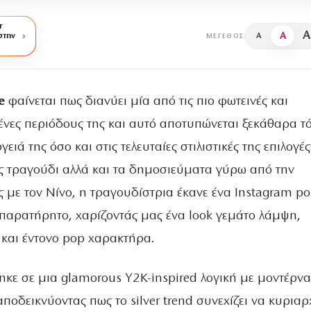
r
A
A
στην
A
ΜΈΓΕΘΟΣ
ne
φαίνεται πως διανύει μία από τις πιο φωτεινές και
νες περιόδους της και αυτό αποτυπώνεται ξεκάθαρα τ
γειά της όσο και στις τελευταίες στιλιστικές της επιλογέ
ς τραγούδι αλλά και τα δημοσιεύματα γύρω από την
με τον Νίνο, η τραγουδίστρια έκανε ένα Instagram po
παρατήρητο, χαρίζοντάς μας ένα look γεμάτο λάμψη,
s και έντονο pop χαρακτήρα.
ήθηκε σε μια glamorous Y2K-inspired λογική με μοντέρνα
αποδεικνύοντας πως το silver trend συνεχίζει να κυριαρ