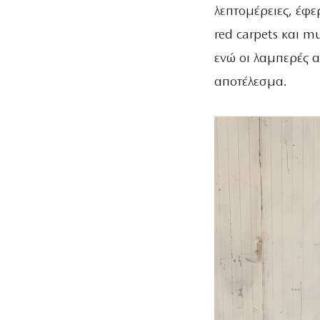
λεπτομέρειες, έφε
red carpets και mu
ενώ οι λαμπερές 
αποτέλεσμα.