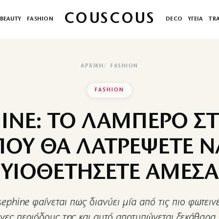
COUSCOUS
BEAUTY
FASHION
DECO
ΥΓΕΙΑ
TR
ΑΡΧΙΚΉ
FASHION
FASHION
HINE: ΤΟ ΛΑΜΠΕΡΟ ΣΤ
ΠΟΥ ΘΑ ΛΑΤΡΕΨΕΤΕ Ν
ΥΙΟΘΕΤΗΣΕΤΕ ΑΜΕΣΑ
sephine φαίνεται πως διανύει μία από τις πιο φωτεινέ
ες περιόδους της και αυτό αποτυπώνεται ξεκάθαρα