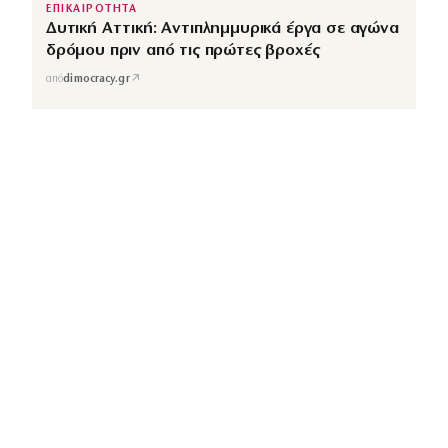
ΕΠΙΚΑΙΡΟΤΗΤΑ
Δυτική Αττική: Αντιπλημμυρικά έργα σε αγώνα
δρόμου πριν από τις πρώτες βροχές
↗
από
dimocracy.gr
COUSCOUS
Εδώ τα λέμε όλα. Χωρίς ρετούς.
ΚΑΤΗΓΟΡΙΕΣ
ΡΟΗ ΕΙΔΗΣΕΩΝ
CELEBRITIES