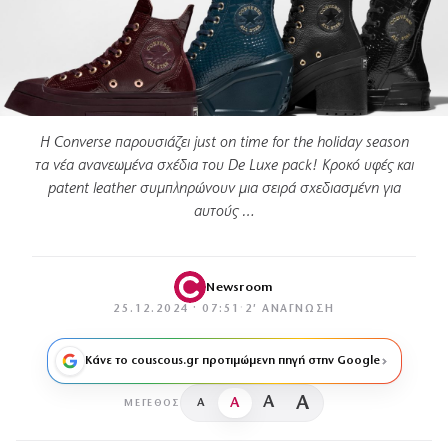
Η Converse παρουσιάζει just on time for the holiday season
τα νέα ανανεωμένα σχέδια του De Luxe pack! Κροκό υφές και
patent leather συμπληρώνουν μια σειρά σχεδιασμένη για
αυτούς …
Newsroom
25.12.2024 · 07:51
·
2′ ΑΝΆΓΝΩΣΗ
Κάνε το couscous.gr προτιμώμενη πηγή στην Google
A
A
A
A
ΜΈΓΕΘΟΣ