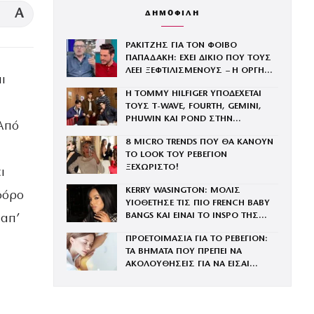
A
ΔΗΜΟΦΙΛΗ
ΡΑΚΙΤΖΗΣ ΓΙΑ ΤΟΝ ΦΟΙΒΟ
ΠΑΠΑΔΑΚΗ: ΕΧΕΙ ΔΙΚΙΟ ΠΟΥ ΤΟΥΣ
ΛΕΕΙ ΞΕΦΤΙΛΙΣΜΕΝΟΥΣ – Η ΟΡΓΗ
ι
ΓΙΑ ΤΟΝ ΠΑΤΕΡΑ ΤΟΥ
Η TOMMY HILFIGER ΥΠΟΔΕΧΕΤΑΙ
ΤΟΥΣ Τ-WAVE, FOURTH, GEMINI,
PHUWIN ΚΑΙ POND ΣΤΗΝ
Από
ΟΙΚΟΓΕΝΕΙΑ ΤΟΥ BRAND
8 MICRO TRENDS ΠΟΥ ΘΑ ΚΑΝΟΥΝ
ΤΟ LOOK ΤΟΥ ΡΕΒΕΓΙΟΝ
ΞΕΧΩΡΙΣΤΟ!
ι
KERRY WASINGTON: ΜΟΛΙΣ
φόρο
ΥΙΟΘΕΤΗΣΕ ΤΙΣ ΠΙΟ FRENCH BABY
BANGS ΚΑΙ ΕΙΝΑΙ ΤΟ INSPO ΤΗΣ
 απ’
ΧΡΟΝΙΑΣ
ΠΡΟΕΤΟΙΜΑΣΙΑ ΓΙΑ ΤΟ ΡΕΒΕΓΙΟΝ:
ΤΑ ΒΗΜΑΤΑ ΠΟΥ ΠΡΕΠΕΙ ΝΑ
ΑΚΟΛΟΥΘΗΣΕΙΣ ΓΙΑ ΝΑ ΕΙΣΑΙ
ΕΝΤΥΠΩΣΙΑΚΗ ΤΗΝ ΠΙΟ ΛΑΜΠΕΡΗ
ΒΡΑΔΙΑ ΤΟΥ ΧΡΟΝΟΥ