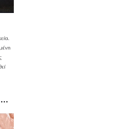
εία.
ημένη
ς
θεί