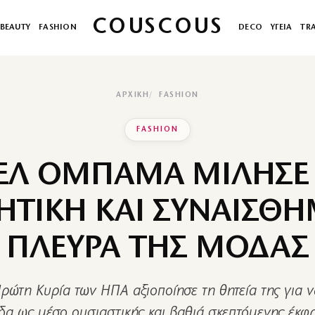
COUSCOUS
BEAUTY
FASHION
DECO
ΥΓΕΙΑ
TR
ΑΡΧΙΚΉ
FASHION
FASHION
ΕΛ ΟΜΠΑΜΑ ΜΙΛΗΣΕ 
ΗΤΙΚΗ ΚΑΙ ΣΥΝΑΙΣΘ
ΠΛΕΥΡΑ ΤΗΣ ΜΟΔΑΣ
ώτη Κυρία των ΗΠΑ αξιοποίησε τη θητεία της για ν
δα ως μέσο ουσιαστικής και βαθιά σκεπτόμενης έκφ