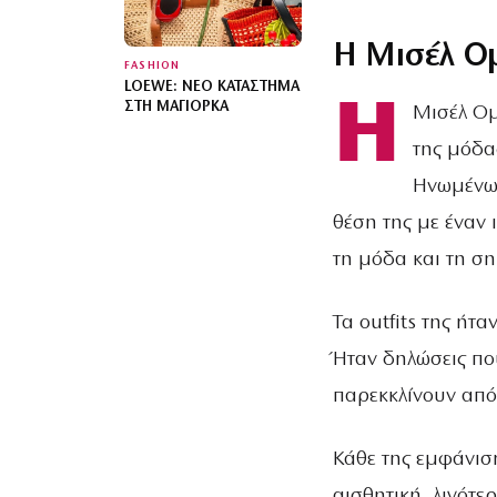
Η Μισέλ Ο
FASHION
LOEWE: ΝΈΟ ΚΑΤΆΣΤΗΜΑ
Η
ΣΤΗ ΜΑΓΙΌΡΚΑ
Μισέλ Ομ
της μόδας
Ηνωμένων
θέση της με έναν 
τη μόδα και τη ση
Τα outfits της ή
Ήταν δηλώσεις πο
παρεκκλίνουν από
Κάθε της εμφάνισ
αισθητική, λιγότε