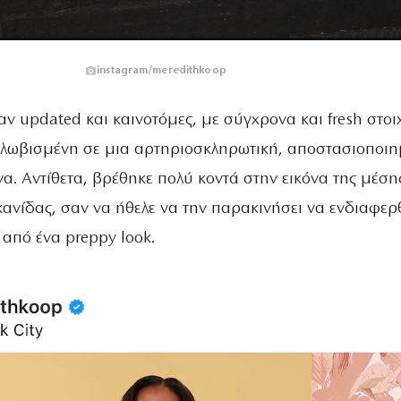
instagram/meredithkoop
ταν updated και καινοτόμες, με σύγχρονα και fresh στοιχ
κλωβισμένη σε μια αρτηριοσκληρωτική, αποστασιοποι
κόνα. Αντίθετα, βρέθηκε πολύ κοντά στην εικόνα της μέση
ανίδας, σαν να ήθελε να την παρακινήσει να ενδιαφερ
 από ένα preppy look.