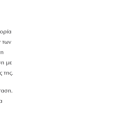
τορία
y των
τη
ση με
ς της.
ταση.
α