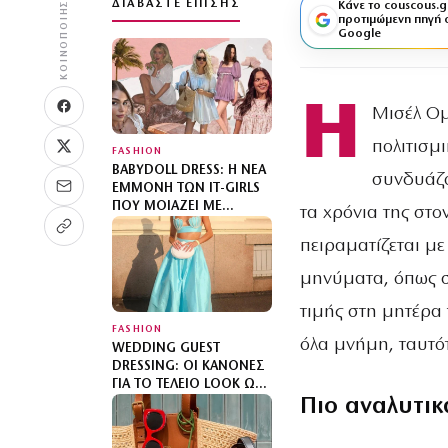
ΚΟΙΝΟΠΟΊΗΣΗ
ΔΙΑΒΆΣΤΕ ΕΠΊΣΗΣ
Κάνε το couscous.g
προτιμώμενη πηγή 
Google
Η
Μισέλ Ομ
πολιτισμ
FASHION
BABYDOLL DRESS: Η ΝΈΑ
συνδυάζο
ΕΜΜΟΝΉ ΤΩΝ IT-GIRLS
ΠΟΥ ΜΟΙΆΖΕΙ ΜΕ
τα χρόνια της στο
ΝΥΧΤΙΚΌ
πειραματίζεται με 
μηνύματα, όπως 
τιμής στη μητέρα 
FASHION
όλα μνήμη, ταυτό
WEDDING GUEST
DRESSING: ΟΙ ΚΑΝΌΝΕΣ
ΓΙΑ ΤΟ ΤΈΛΕΙΟ LOOK ΩΣ
Πιο αναλυτικ
ΚΑΛΕΣΜΈΝΗ ΣΕ ΓΆΜΟ