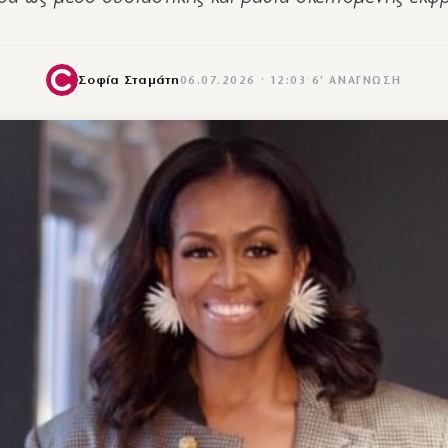
Σοφία Σταμάτη
06.07.2026 · 12:03
·
6′ ΑΝΆΓΝΩΣΗ