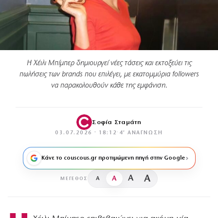
Η Χέιλι Μπίμπερ δημιουργεί νέες τάσεις και εκτοξεύει τις
πωλήσεις των brands που επιλέγει, με εκατομμύρια followers
να παρακολουθούν κάθε της εμφάνιση.
Σοφία Σταμάτη
03.07.2026 · 18:12
·
4′ ΑΝΆΓΝΩΣΗ
Κάνε το couscous.gr προτιμώμενη πηγή στην Google
A
A
A
A
ΜΈΓΕΘΟΣ