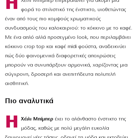
Η
Χέιλι Μπίμπερ επιβεβαιώνει για ακόμη μία
φορά το στιλιστικό της ένστικτο, υιοθετώντας
έναν από τους πιο κομψούς χρωματικούς
συνδυασμούς του καλοκαιριού: το κόκκινο με το καφέ.
Με ένα απλό αλλά προσεγμένο look, που περιλαμβάνει
κόκκινο crop top και καφέ midi φούστα, αναδεικνύει
πώς δύο φαινομενικά διαφορετικές αποχρώσεις
μπορούν να συνυπάρξουν αρμονικά, χαρίζοντας μια
σύγχρονη, δροσερή και ανεπιτήδευτα πολυτελή
αισθητική.
Πιο αναλυτικά
Η
Χέιλι Μπίμπερ
έχει το αλάνθαστο ένστικτο της
μόδας, καθώς με πολύ μεγάλη ευκολία
δημιουργεί νέες τάσεις, οδηγεί τη μόδα και εκτοξεύει