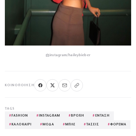
instagram/haileybieber
ΚΟΙΝΟΠΟΊΗΣΗ
TAGS
#
FASHION
#
INSTAGRAM
#
ΒΡΟΧΗ
#
ΕΝΤΑΣΗ
#
ΚΑΛΟΚΑΙΡΙ
#
ΜΟΔΑ
#
ΜΠΛΕ
#
ΤΑΣΕΙΣ
#
ΦΟΡΕΜΑ