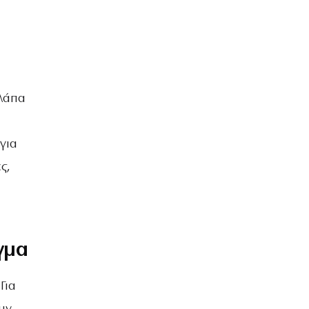
υλάπα
για
ς,
γμα
Για