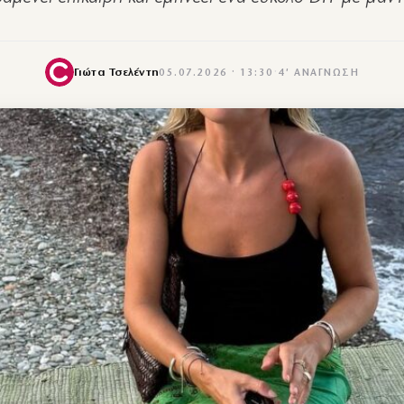
Γιώτα Τσελέντη
05.07.2026 · 13:30
·
4′ ΑΝΆΓΝΩΣΗ