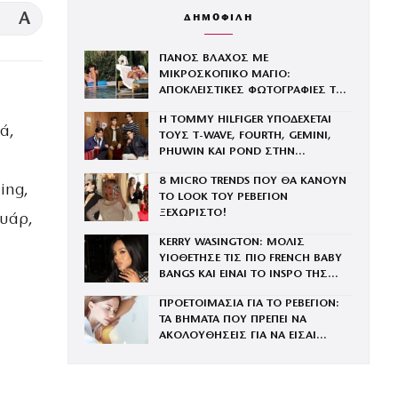
A
ΔΗΜΟΦΙΛΗ
ΠΑΝΟΣ ΒΛΑΧΟΣ ΜΕ
ΜΙΚΡΟΣΚΟΠΙΚΟ ΜΑΓΙΟ:
ΑΠΟΚΛΕΙΣΤΙΚΕΣ ΦΩΤΟΓΡΑΦΙΕΣ ΤΟΥ
ΤΕΛΕΙΟΥ ΚΟΡΜΙΟΥ ΤΟΥ
Η TOMMY HILFIGER ΥΠΟΔΕΧΕΤΑΙ
ά,
ΤΟΥΣ Τ-WAVE, FOURTH, GEMINI,
PHUWIN ΚΑΙ POND ΣΤΗΝ
ΟΙΚΟΓΕΝΕΙΑ ΤΟΥ BRAND
8 MICRO TRENDS ΠΟΥ ΘΑ ΚΑΝΟΥΝ
ing,
ΤΟ LOOK ΤΟΥ ΡΕΒΕΓΙΟΝ
ΞΕΧΩΡΙΣΤΟ!
ουάρ,
KERRY WASINGTON: ΜΟΛΙΣ
ΥΙΟΘΕΤΗΣΕ ΤΙΣ ΠΙΟ FRENCH BABY
BANGS ΚΑΙ ΕΙΝΑΙ ΤΟ INSPO ΤΗΣ
ΧΡΟΝΙΑΣ
ΠΡΟΕΤΟΙΜΑΣΙΑ ΓΙΑ ΤΟ ΡΕΒΕΓΙΟΝ:
ΤΑ ΒΗΜΑΤΑ ΠΟΥ ΠΡΕΠΕΙ ΝΑ
ΑΚΟΛΟΥΘΗΣΕΙΣ ΓΙΑ ΝΑ ΕΙΣΑΙ
ΕΝΤΥΠΩΣΙΑΚΗ ΤΗΝ ΠΙΟ ΛΑΜΠΕΡΗ
ΒΡΑΔΙΑ ΤΟΥ ΧΡΟΝΟΥ