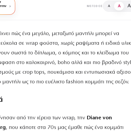
r
A
A
στην
A
ΜΈΓΕΘΟΣ
ίχνει πώς ένα μεγάλο, μεταξωτό μαντήλι μπορεί να
 εύκολα σε wrap φούστα, χωρίς ραψίματα ή ειδικά υλικ
ίνουν σωστά το δίπλωμα, ο κόμπος και το κλείδωμα του
φαση στο καλοκαιρινό, boho αλλά και πιο βραδινό styl
σμούς με crop tops, πουκάμισα και εντυπωσιακά αξεσ
 μαντήλι ως το πιο ευέλικτο fashion κομμάτι της σεζόν.
ά
κίνησαν από την ιέρεια των wrap, την
Diane von
erg
, που κάποτε στα 70s μας έμαθε πώς ένα κομμάτι