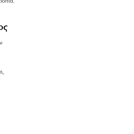
ροπία.
ος
ω
ή,