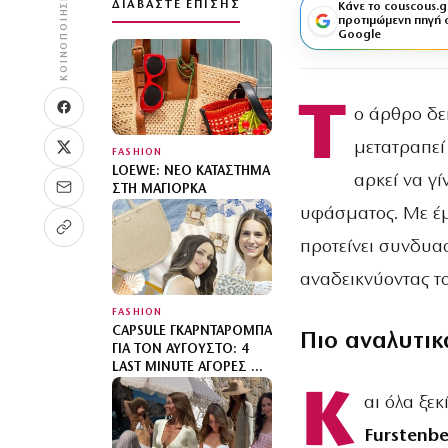
ΚΟΙΝΟΠΟΊΗΣΗ
ΔΙΑΒΆΣΤΕ ΕΠΊΣΗΣ
Κάνε το couscous.g
προτιμώμενη πηγή 
Google
Τ
ο άρθρο δε
μετατραπεί
FASHION
LOEWE: ΝΈΟ ΚΑΤΆΣΤΗΜΑ
αρκεί να γ
ΣΤΗ ΜΑΓΙΌΡΚΑ
υφάσματος. Με έμ
προτείνει συνδυα
αναδεικνύοντας το
FASHION
CAPSULE ΓΚΑΡΝΤΑΡΌΜΠΑ
Πιο αναλυτικ
ΓΙΑ ΤΟΝ ΑΎΓΟΥΣΤΟ: 4
LAST MINUTE ΑΓΟΡΈΣ ΜΕ
ΤΗΝ ΥΠΟΓΡΑΦΉ ΤΗΣ
Κ
αι όλα ξε
DOCA
Furstenb