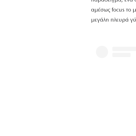
παράδειγμα, ένα 
αμέσως focus το μ
μεγάλη πλευρά γύ