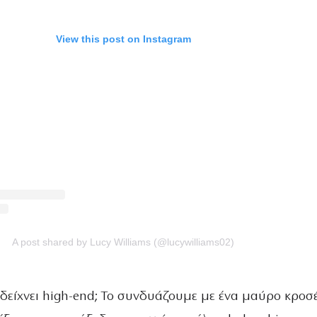
View this post on Instagram
A post shared by Lucy Williams (@lucywilliams02)
 δείχνει high-end; Το συνδυάζουμε με ένα μαύρο κροσέ