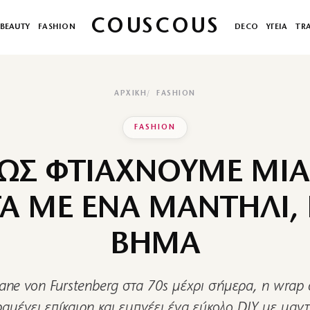
COUSCOUS
BEAUTY
FASHION
DECO
ΥΓΕΙΑ
TR
ΑΡΧΙΚΉ
FASHION
FASHION
ΠΩΣ ΦΤΙΑΧΝΟΥΜΕ ΜΙ
Α ΜΕ ΕΝΑ ΜΑΝΤΗΛΙ,
ΒΗΜΑ
ane von Furstenberg στα 70s μέχρι σήμερα, η wrap
αμένει επίκαιρη και εμπνέει ένα εύκολο DIY με μαντ