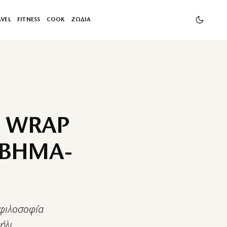
AVEL
FITNESS
COOK
ΖΩΔΙΑ
Α WRAP
 ΒΗΜΑ-
 φιλοσοφία
ήλι.