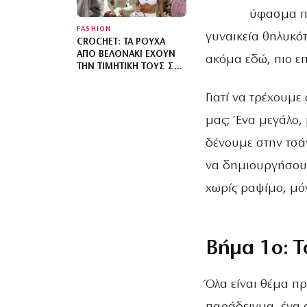
ύφασμα πο
FASHION
γυναικεία θηλυκότ
CROCHET: ΤΑ ΡΟΎΧΑ
ΑΠΌ ΒΕΛΟΝΆΚΙ ΈΧΟΥΝ
ακόμα εδώ, πιο επ
ΤΗΝ ΤΙΜΗΤΙΚΉ ΤΟΥΣ ΣΤΟ
ΝΗΣΊ Ή ΣΤΗΝ ΠΌΛΗ
Γιατί να τρέχουμ
μας; Ένα μεγάλο,
δένουμε στην τσάν
να δημιουργήσουμ
χωρίς ραψίμο, μόν
Βήμα 1ο: Τ
Όλα είναι θέμα πρ