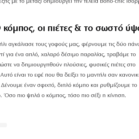
έξης με το μετάξι δημιουργεί την τέλεια boho-chic ισορ
 κόμπος, οι πιέτες & το σωστό ύψ
ήλι αγκάλιασε τους γοφούς μας, φέρνουμε τις δύο πάν
ντί για ένα απλό, χαλαρό δέσιμο παραλίας, τραβάμε το
στε να δημιουργηθούν πλούσιες, φυσικές πιέτες στο
Αυτό είναι το εφέ που θα δείξει το μαντήλι σαν κανονικ
Δένουμε έναν σφιχτό, διπλό κόμπο και ρυθμίζουμε το
. Όσο πιο ψηλά ο κόμπος, τόσο πιο σέξι η κίνηση.