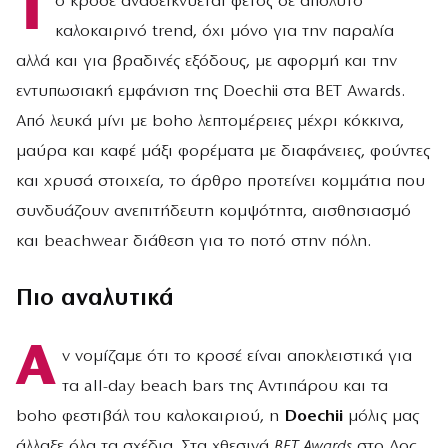
Τ
ο κροσέ αναδεικνύεται φέτος σε απόλυτο
καλοκαιρινό trend, όχι μόνο για την παραλία
αλλά και για βραδινές εξόδους, με αφορμή και την
εντυπωσιακή εμφάνιση της Doechii στα BET Awards.
Από λευκά μίνι με boho λεπτομέρειες μέχρι κόκκινα,
μαύρα και καφέ μάξι φορέματα με διαφάνειες, φούντες
και χρυσά στοιχεία, το άρθρο προτείνει κομμάτια που
συνδυάζουν ανεπιτήδευτη κομψότητα, αισθησιασμό
και beachwear διάθεση για το ποτό στην πόλη.
Πιο αναλυτικά
Α
ν νομίζαμε ότι το κροσέ είναι αποκλειστικά για
τα all-day beach bars της Αντιπάρου και τα
boho φεστιβάλ του καλοκαιριού, η
Doechii
μόλις μας
άλλαξε όλα τα σχέδια. Στα χθεσινά
BET Awards
στο Λος