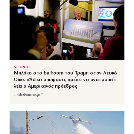
ΔΙΕΘΝΗ
Μπλόκο στο ballroom του Τραμπ στον Λευκό
Οίκο: «Άδικη απόφαση, πρέπει να ανατραπεί»
λέει ο Αμερικανός πρόεδρος
↗
από
dedomeno.gr