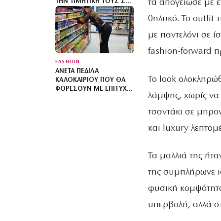
τα απογείωσε με 
ΤΗΝ ΤΙΜΗΤΙΚΉ ΤΟΥΣ ΣΤΟ
ΝΗΣΊ Ή ΣΤΗΝ ΠΌΛΗ
θηλυκό. Το outfit
με παντελόνι σε ί
fashion-forward 
FASHION
ΆΝΕΤΑ ΠΈΔΙΛΑ
Το look ολοκληρώθ
ΚΑΛΟΚΑΙΡΙΟΎ ΠΟΥ ΘΑ
ΦΟΡΈΣΟΥΝ ΜΕ ΕΠΙΤΥΧΊΑ
λάμψης, χωρίς να 
ΑΚΌΜΑ ΚΙ ΌΣΕΣ
ΜΙΣΟΎΝ ΤΑ
τσαντάκι σε μπρο
ΨΗΛΟΤΆΚΟΥΝΑ
και luxury λεπτομ
Τα μαλλιά της ήτα
της συμπλήρωνε ι
φυσική κομψότητα
υπερβολή, αλλά στ