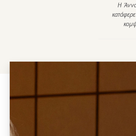
Η Άννα
κατάφερε
κομψ