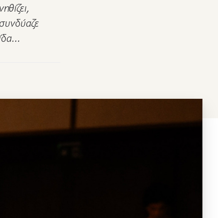
ηθίζει,
 συνδύαζε
νίδα…