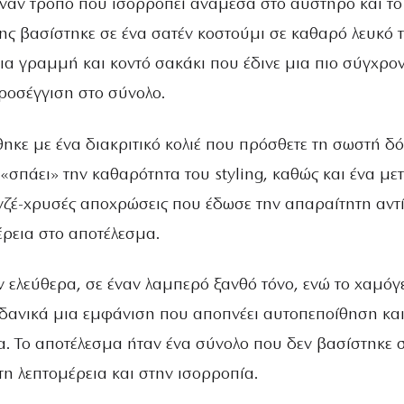
έναν τρόπο που ισορροπεί ανάμεσα στο αυστηρό και το
 της βασίστηκε σε ένα σατέν κοστούμι σε καθαρό λευκό 
σια γραμμή και κοντό σακάκι που έδινε μια πιο σύγχρο
προσέγγιση στο σύνολο.
ηκε με ένα διακριτικό κολιέ που πρόσθετε τη σωστή δ
«σπάει» την καθαρότητα του styling, καθώς και ένα μετ
νζέ-χρυσές αποχρώσεις που έδωσε την απαραίτητη αντ
έρεια στο αποτέλεσμα.
ν ελεύθερα, σε έναν λαμπερό ξανθό τόνο, ενώ το χαμόγ
δανικά μια εμφάνιση που αποπνέει αυτοπεποίθηση κα
. Το αποτέλεσμα ήταν ένα σύνολο που δεν βασίστηκε 
η λεπτομέρεια και στην ισορροπία.