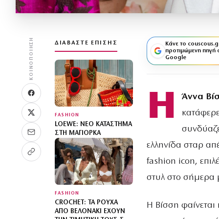
ΚΟΙΝΟΠΟΊΗΣΗ
ΔΙΑΒΆΣΤΕ ΕΠΊΣΗΣ
Κάνε το couscous.g
προτιμώμενη πηγή 
Google
Η
Άννα Βί
κατάφερε
FASHION
LOEWE: ΝΈΟ ΚΑΤΆΣΤΗΜΑ
συνδύαζε
ΣΤΗ ΜΑΓΙΌΡΚΑ
ελληνίδα σταρ απέ
fashion icon, επι
στυλ στο σήμερα μ
FASHION
CROCHET: ΤΑ ΡΟΎΧΑ
Η Βίσση φαίνεται 
ΑΠΌ ΒΕΛΟΝΆΚΙ ΈΧΟΥΝ