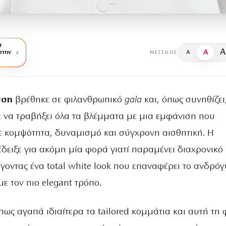
r
A
A
στην
A
ΜΈΓΕΘΟΣ
σση
βρέθηκε σε φιλανθρωπικό
gala
και, όπως συνηθίζει
 να τραβήξει όλα τα βλέμματα με μια εμφάνιση που
 κομψότητα, δυναμισμό και σύγχρονη αισθητική. Η
δειξε για ακόμη μία φορά γιατί παραμένει διαχρονικό
λέγοντας ένα total white look που επαναφέρει το ανδρό
ε τον πιο elegant τρόπο.
πως αγαπά ιδιαίτερα τα tailored κομμάτια και αυτή τη