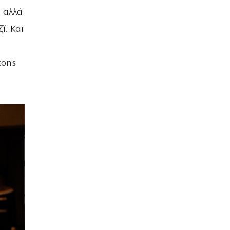
, αλλά
ί. Και
cons