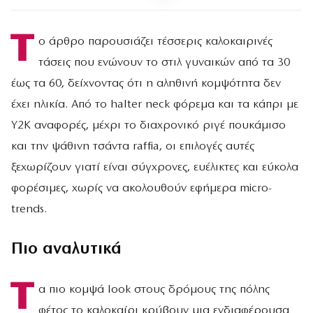
Τ
ο άρθρο παρουσιάζει τέσσερις καλοκαιρινές
τάσεις που ενώνουν το στιλ γυναικών από τα 30
έως τα 60, δείχνοντας ότι η αληθινή κομψότητα δεν
έχει ηλικία. Από το halter neck φόρεμα και τα κάπρι με
Y2K αναφορές, μέχρι το διαχρονικό ριγέ πουκάμισο
και την ψάθινη τσάντα raffia, οι επιλογές αυτές
ξεχωρίζουν γιατί είναι σύγχρονες, ευέλικτες και εύκολα
φορέσιμες, χωρίς να ακολουθούν εφήμερα micro-
trends.
Πιο αναλυτικά
Τ
α πιο κομψά look στους δρόμους της πόλης
φέτος το καλοκαίρι κρύβουν μια ενδιαφέρουσα