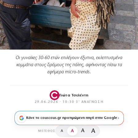
Οι γυναίκες 30-60 ετών επιλέγουν έξυπνα, εκλεπτυσμένα
κομμάτια στους δρόμους της πόλης, αφήνοντας πίσω τα
εφήμερα micro-trends.
Γιώτα Τσελέντη
29.06.2026 · 10:30
·
3′ ΑΝΆΓΝΩΣΗ
Κάνε το couscous.gr προτιμώμενη πηγή στην Google
A
A
A
A
ΜΈΓΕΘΟΣ