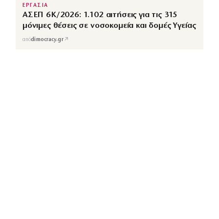
ΕΡΓΑΣΙΑ
ΑΣΕΠ 6Κ/2026: 1.102 αιτήσεις για τις 315
μόνιμες θέσεις σε νοσοκομεία και δομές Υγείας
↗
από
dimocracy.gr
COUSCOUS
Εδώ τα λέμε όλα. Χωρίς ρετούς.
ΚΑΤΗΓΟΡΙΕΣ
ΡΟΗ ΕΙΔΗΣΕΩΝ
CELEBRITIES