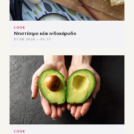
COOK
Νηστίσιμο κέικ ινδοκάρυδο
07.08.2026 — 05:17
COOK