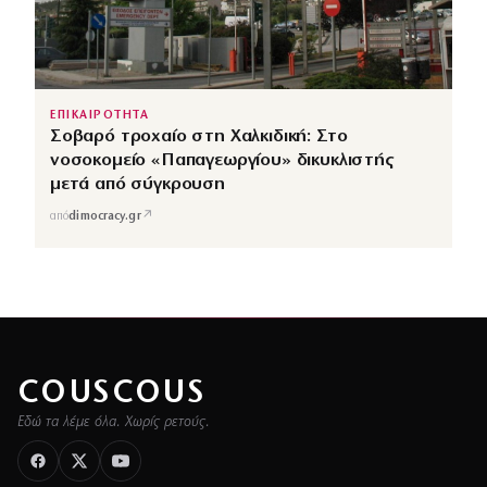
ΕΠΙΚΑΙΡΟΤΗΤΑ
Σοβαρό τροχαίο στη Χαλκιδική: Στο
νοσοκομείο «Παπαγεωργίου» δικυκλιστής
μετά από σύγκρουση
↗
από
dimocracy.gr
COUSCOUS
Εδώ τα λέμε όλα. Χωρίς ρετούς.