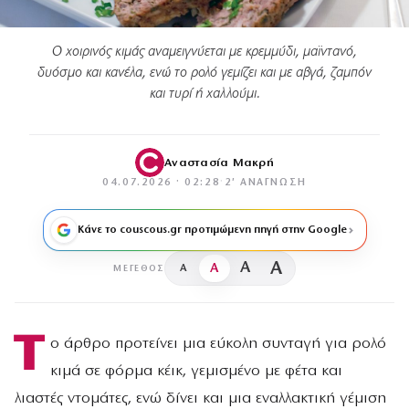
Ο χοιρινός κιμάς αναμειγνύεται με κρεμμύδι, μαϊντανό,
δυόσμο και κανέλα, ενώ το ρολό γεμίζει και με αβγά, ζαμπόν
και τυρί ή χαλλούμι.
Αναστασία Μακρή
04.07.2026 · 02:28
·
2′ ΑΝΆΓΝΩΣΗ
Κάνε το couscous.gr προτιμώμενη πηγή στην Google
A
A
A
A
ΜΈΓΕΘΟΣ
Τ
ο άρθρο προτείνει μια εύκολη συνταγή για ρολό
κιμά σε φόρμα κέικ, γεμισμένο με φέτα και
λιαστές ντομάτες, ενώ δίνει και μια εναλλακτική γέμιση