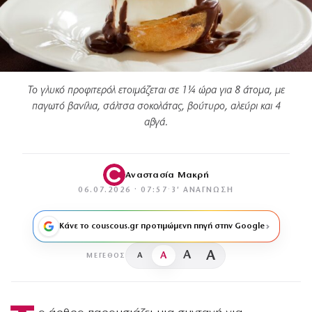
Το γλυκό προφιτερόλ ετοιμάζεται σε 1¼ ώρα για 8 άτομα, με
παγωτό βανίλια, σάλτσα σοκολάτας, βούτυρο, αλεύρι και 4
αβγά.
Αναστασία Μακρή
06.07.2026 · 07:57
·
3′ ΑΝΆΓΝΩΣΗ
Κάνε το couscous.gr προτιμώμενη πηγή στην Google
A
A
A
A
ΜΈΓΕΘΟΣ