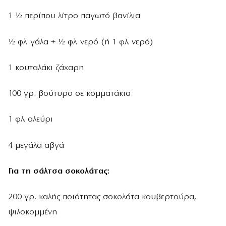
1 ½ περίπου λίτρο παγωτό βανίλια
½ φλ. γάλα + ½ φλ. νερό (ή 1 φλ. νερό)
1 κουταλάκι ζάχαρη
100 γρ. βούτυρο σε κομματάκια
1 φλ. αλεύρι
4 μεγάλα αβγά
Για τη σάλτσα σοκολάτας:
200 γρ. καλής ποιότητας σοκολάτα κουβερτούρα,
ψιλοκομμένη