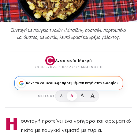
Συνταγή με πουγκιά τυριών «Μιτσίδη», πορτσίνι, πορτομπέλο
και όυστερ, με κονιάκ, λευκό κρασί και κρέμα γάλακτος.
Αναστασία Μακρή
28.06.2026 · 06:22
·
2′ ΑΝΆΓΝΩΣΗ
Κάνε το couscous.gr προτιμώμενη πηγή στην Google
A
A
A
A
ΜΈΓΕΘΟΣ
Η
συνταγή προτείνει ένα γρήγορο και αρωματικό
πιάτο με πουγκιά γεμιστά με τυριά,