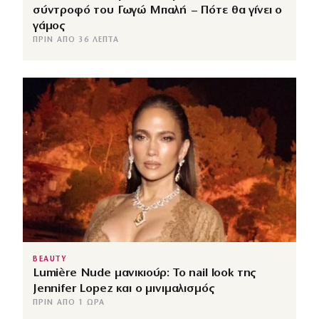
σύντροφό του Γωγώ Μπαλή – Πότε θα γίνει ο
γάμος
ΠΡΙΝ ΑΠΌ 36 ΛΕΠΤΆ
BEAUTY
Lumière Nude μανικιούρ: Το nail look της
Jennifer Lopez και ο μινιμαλισμός
ΠΡΙΝ ΑΠΌ 1 ΏΡΑ