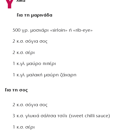
Υ
λικά
Για τη μαρινάδα
500 γρ. μοσχάρι «sirloin» ή «rib-eye»
2 κ.σ. σόγια σος
2 κ.σ. σέρι
1 κ.γλ. μαύρο πιπέρι
1 κ.γλ. μαλακή μαύρη ζάχαρη
Για τη σος
2 κ.σ. σόγια σος
3 κ.σ. γλυκιά σάλτσα τσίλι (sweet chilli sauce)
1 κ.σ. σέρι