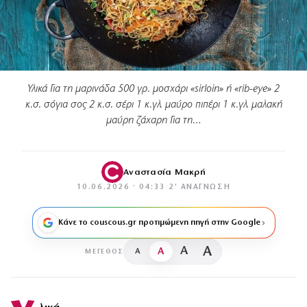
Υλικά Για τη μαρινάδα 500 γρ. μοσχάρι «sirloin» ή «rib-eye» 2
κ.σ. σόγια σος 2 κ.σ. σέρι 1 κ.γλ. μαύρο πιπέρι 1 κ.γλ. μαλακή
μαύρη ζάχαρη Για τη…
Αναστασία Μακρή
10.06.2026 · 04:33
·
2′ ΑΝΆΓΝΩΣΗ
Κάνε το couscous.gr προτιμώμενη πηγή στην Google
A
A
A
A
ΜΈΓΕΘΟΣ