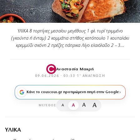
ΥΛΙΚΑ 8 τορτίγιες μεσαίου μεγέθους 1 φλ. τυρί τριμμένο
(γκούντα ή ένταμ) 2 κομμάτια στήθος κοτόπουλο 1 κουταλάκι
κρεμμύδι σκόνη 2 πρέζες πάπρικα Λίγο ελαιόλαδο 2 – 3…
Αναστασία Μακρή
09.06.2026 · 03:53
·
1′ ΑΝΆΓΝΩΣΗ
Κάνε το couscous.gr προτιμώμενη πηγή στην Google
A
A
A
A
ΜΈΓΕΘΟΣ
ΥΛΙΚΑ