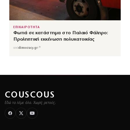
ΕΠΙΚΑΙΡΟΤΗΤΑ
Φωτιά σε κατάστημα στο Παλαιό Φάληρο:
Προληπτική εκκένωση πολυκατοικίας
↗
από
dimocracy.gr
COUSCOUS
Εδώ τα λέμε όλα. Χωρίς ρετούς.